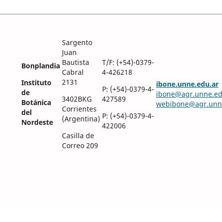
Sargento
Juan
Bautista
T/F: (+54)-0379-
Bonplandia
Cabral
4-426218
2131
Instituto
ibone.unne.edu.ar
P: (+54)-0379-4-
de
ibone@agr.unne.ed
3402BKG
427589
Botánica
webibone@agr.unn
Corrientes
del
P: (+54)-0379-4-
(Argentina)
Nordeste
422006
Casilla de
Correo 209