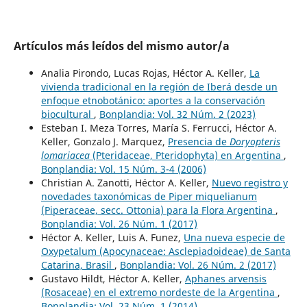
Artículos más leídos del mismo autor/a
Analia Pirondo, Lucas Rojas, Héctor A. Keller,
La
vivienda tradicional en la región de Iberá desde un
enfoque etnobotánico: aportes a la conservación
biocultural
,
Bonplandia: Vol. 32 Núm. 2 (2023)
Esteban I. Meza Torres, María S. Ferrucci, Héctor A.
Keller, Gonzalo J. Marquez,
Presencia de
Doryopteris
lomariacea
(Pteridaceae, Pteridophyta) en Argentina
,
Bonplandia: Vol. 15 Núm. 3-4 (2006)
Christian A. Zanotti, Héctor A. Keller,
Nuevo registro y
novedades taxonómicas de Piper miquelianum
(Piperaceae, secc. Ottonia) para la Flora Argentina
,
Bonplandia: Vol. 26 Núm. 1 (2017)
Héctor A. Keller, Luis A. Funez,
Una nueva especie de
Oxypetalum (Apocynaceae: Asclepiadoideae) de Santa
Catarina, Brasil
,
Bonplandia: Vol. 26 Núm. 2 (2017)
Gustavo Hildt, Héctor A. Keller,
Aphanes arvensis
(Rosaceae) en el extremo nordeste de la Argentina
,
Bonplandia: Vol. 23 Núm. 1 (2014)