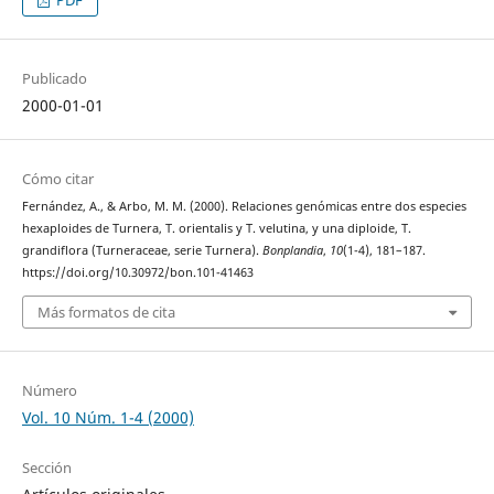
PDF
Publicado
2000-01-01
Cómo citar
Fernández, A., & Arbo, M. M. (2000). Relaciones genómicas entre dos especies
hexaploides de Turnera, T. orientalis y T. velutina, y una diploide, T.
grandiflora (Turneraceae, serie Turnera).
Bonplandia
,
10
(1-4), 181–187.
https://doi.org/10.30972/bon.101-41463
Más formatos de cita
Número
Vol. 10 Núm. 1-4 (2000)
Sección