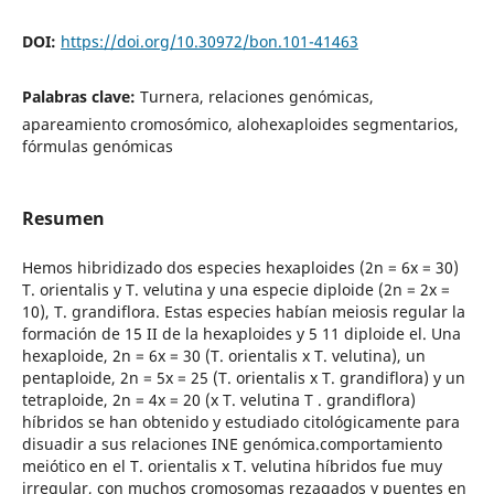
DOI:
https://doi.org/10.30972/bon.101-41463
Palabras clave:
Turnera, relaciones genómicas,
apareamiento cromosómico, alohexaploides segmentarios,
fórmulas genómicas
Resumen
Hemos hibridizado dos especies hexaploides (2n = 6x = 30)
T. orientalis y T. velutina y una especie diploide (2n = 2x =
10), T. grandiflora. Estas especies habían meiosis regular la
formación de 15 II de la hexaploides y 5 11 diploide el. Una
hexaploide, 2n = 6x = 30 (T. orientalis x T. velutina), un
pentaploide, 2n = 5x = 25 (T. orientalis x T. grandiflora) y un
tetraploide, 2n = 4x = 20 (x T. velutina T . grandiflora)
híbridos se han obtenido y estudiado citológicamente para
disuadir a sus relaciones INE genómica.comportamiento
meiótico en el T. orientalis x T. velutina híbridos fue muy
irregular, con muchos cromosomas rezagados y puentes en