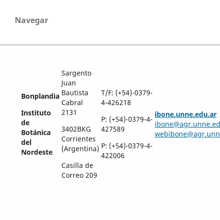
Navegar
Sargento
Juan
Bautista
T/F: (+54)-0379-
Bonplandia
Cabral
4-426218
2131
Instituto
ibone.unne.edu.ar
P: (+54)-0379-4-
de
ibone@agr.unne.ed
3402BKG
427589
Botánica
webibone@agr.unn
Corrientes
del
P: (+54)-0379-4-
(Argentina)
Nordeste
422006
Casilla de
Correo 209