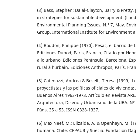
(3) Bass, Stephen; Dalal-Clayton, Barry & Pretty, 
in strategies for sustainable development. (Lo
Environmental Planning Issues, N.° 7, May. Env
Group. International Institute for Environment
(4) Boudon, Philippe (1970). Pesac, el barrio de 
Ediciones Dunod, París, Francia. Citado por Henr
a lo urbano. Ediciones Península, Barcelona, Es
rural à l’urbain. Ediciones Anthropos, París, Fran
(5) Catenazzi, Andrea & Boselli, Teresa (1999). L
proyectistas y las políticas oficiales de Vivienda
Buenos Aires 1963-1973. Artículo en Revista ARE
Arquitectura, Diseño y Urbanismo de la UBA. Nº 
Págs. 35 a 53. ISSN 0328-1337.
(6) Max Neef, M.; Elizalde, A. & Openhayn, M. (1
humana. Chile: CEPAUR y Suecia: Fundación Da