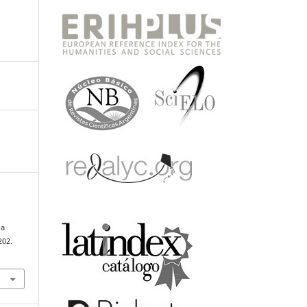
la
202.