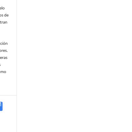
elo
os de
ntran
cción
ores.
reras
s
como