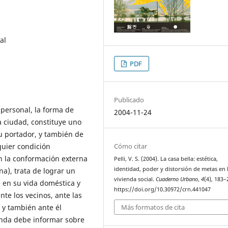
al
PDF
Publicado
 personal, la forma de
2004-11-24
la ciudad, constituye uno
u portador, y también de
quier condición
Cómo citar
en la conformación externa
Pelli, V. S. (2004). La casa bella: estética,
identidad, poder y distorsión de metas en 
na), trata de lograr un
vivienda social.
Cuaderno Urbano
,
4
(4), 183–
e en su vida doméstica y
https://doi.org/10.30972/crn.441047
nte los vecinos, ante las
, y también ante él
Más formatos de cita
enda debe informar sobre