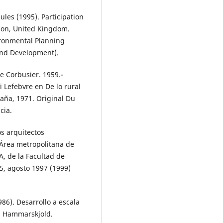
Jules (1995). Participation
ndon, United Kingdom.
ironmental Planning
 and Development).
Le Corbusier. 1959.-
i Lefebvre en De lo rural
paña, 1971. Original Du
cia.
os arquitectos
: Área metropolitana de
A, de la Facultad de
5, agosto 1997 (1999)
986). Desarrollo a escala
g Hammarskjold.