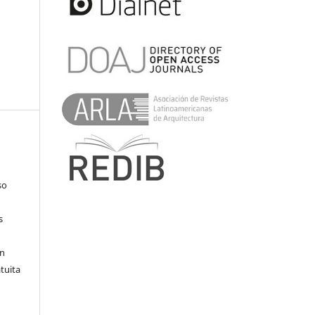
so
s
en
atuita