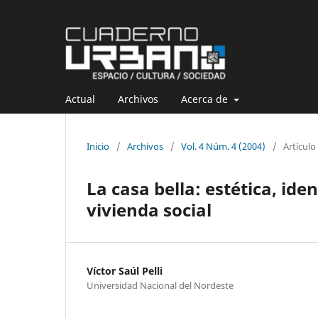
Actual
Archivos
Acerca de
Inicio
/
Archivos
/
Vol. 4 Núm. 4 (2004)
/
Artícul
La casa bella: estética, ide
vivienda social
Víctor Saúl Pelli
Universidad Nacional del Nordeste