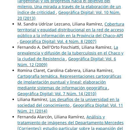
[argentina] y los progresos hacia el objetivo del
milenio. Una mirada a través de la elaboración de un
índice de criticidad
,
Geográfica Digital: Vol. 10 Núm.
20 (2013)
M. Sandra Udrízar Lezcano, Liliana Ramírez,
Cobertura
territorial y equidad distribucional en la red de acceso
público a la información en la Provincia del Chaco–API
,
Geográfica Digital: Vol. 4 Núm. 8 (2007)
Fernando A. Dell’Orto Foschiatti, Liliana Ramírez,
La
prevalencia y difusión de la tuberculosis en el Chaco y
la ciudad de Resistencia
,
Geográfica Digital: Vol. 6
Núm. 12 (2009)
Romina Claret, Carolina Cabrera, Liliana Ramírez,
Cartografía temática. Representaciones cartográficas
de implantación puntual y lineal: elaboración
mediante sistemas de información geográfica
,
Geográfica Digital: Vol. 7 Núm. 14 (2010)
Liliana Ramírez,
Los desafíos de la universidad en la
sociedad del conocimiento
,
Geográfica Digital: Vol. 11
Núm. 21 (2014)
Fernanda Alarcón, Liliana Ramírez,
Análisis y
tratamiento de imágenes del Departamento Mercedes
(Corrientes): estudio particular sobre la expansión del