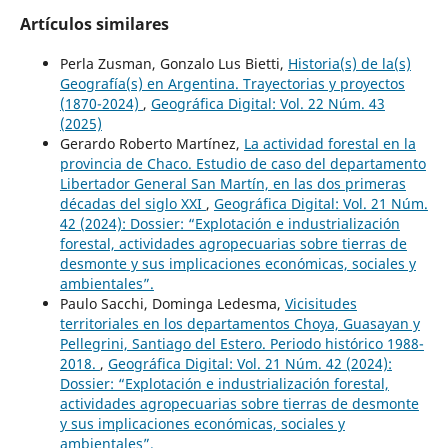
Artículos similares
Perla Zusman, Gonzalo Lus Bietti,
Historia(s) de la(s)
Geografía(s) en Argentina. Trayectorias y proyectos
(1870-2024)
,
Geográfica Digital: Vol. 22 Núm. 43
(2025)
Gerardo Roberto Martínez,
La actividad forestal en la
provincia de Chaco. Estudio de caso del departamento
Libertador General San Martín, en las dos primeras
décadas del siglo XXI
,
Geográfica Digital: Vol. 21 Núm.
42 (2024): Dossier: “Explotación e industrialización
forestal, actividades agropecuarias sobre tierras de
desmonte y sus implicaciones económicas, sociales y
ambientales”.
Paulo Sacchi, Dominga Ledesma,
Vicisitudes
territoriales en los departamentos Choya, Guasayan y
Pellegrini, Santiago del Estero. Periodo histórico 1988-
2018.
,
Geográfica Digital: Vol. 21 Núm. 42 (2024):
Dossier: “Explotación e industrialización forestal,
actividades agropecuarias sobre tierras de desmonte
y sus implicaciones económicas, sociales y
ambientales”.