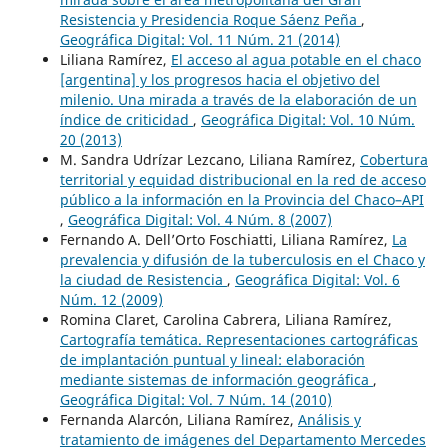
Resistencia y Presidencia Roque Sáenz Peña
,
Geográfica Digital: Vol. 11 Núm. 21 (2014)
Liliana Ramírez,
El acceso al agua potable en el chaco
[argentina] y los progresos hacia el objetivo del
milenio. Una mirada a través de la elaboración de un
índice de criticidad
,
Geográfica Digital: Vol. 10 Núm.
20 (2013)
M. Sandra Udrízar Lezcano, Liliana Ramírez,
Cobertura
territorial y equidad distribucional en la red de acceso
público a la información en la Provincia del Chaco–API
,
Geográfica Digital: Vol. 4 Núm. 8 (2007)
Fernando A. Dell’Orto Foschiatti, Liliana Ramírez,
La
prevalencia y difusión de la tuberculosis en el Chaco y
la ciudad de Resistencia
,
Geográfica Digital: Vol. 6
Núm. 12 (2009)
Romina Claret, Carolina Cabrera, Liliana Ramírez,
Cartografía temática. Representaciones cartográficas
de implantación puntual y lineal: elaboración
mediante sistemas de información geográfica
,
Geográfica Digital: Vol. 7 Núm. 14 (2010)
Fernanda Alarcón, Liliana Ramírez,
Análisis y
tratamiento de imágenes del Departamento Mercedes