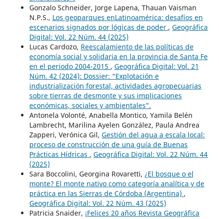
Gonzalo Schneider, Jorge Lapena, Thauan Vaisman
N.P.S.,
Los geoparques enLatinoamérica: desafíos en
escenarios signados por lógicas de poder
,
Geográfica
Digital: Vol. 22 Núm. 44 (2025)
Lucas Cardozo,
Reescalamiento de las políticas de
economía social y solidaria en la provincia de Santa Fe
en el periodo 2004-2015
,
Geográfica Digital: Vol. 21
Núm. 42 (2024): Dossier: “Explotación e
industrialización forestal, actividades agropecuarias
sobre tierras de desmonte y sus implicaciones
económicas, sociales y ambientales”.
Antonela Volonté, Anabella Montico, Yamila Belén
Lambrecht, Marilina Ayelen González, Paula Andrea
Zapperi, Verónica Gil,
Gestión del agua a escala local:
proceso de construcción de una guía de Buenas
Prácticas Hídricas
,
Geográfica Digital: Vol. 22 Núm. 44
(2025)
Sara Boccolini, Georgina Rovaretti,
¿El bosque o el
monte? El monte nativo como categoría analítica y de
práctica en las Sierras de Córdoba (Argentina)
,
Geográfica Digital: Vol. 22 Núm. 43 (2025)
Patricia Snaider,
¡Felices 20 años Revista Geográfica