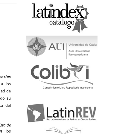
encias
 a los
dad de
odo su
ca del
ista de
as
los