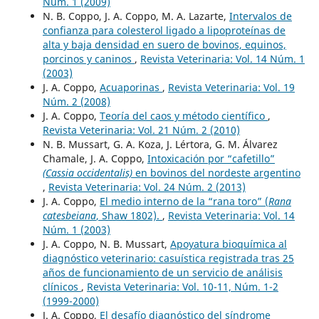
Núm. 1 (2009)
N. B. Coppo, J. A. Coppo, M. A. Lazarte,
Intervalos de
confianza para colesterol ligado a lipoproteínas de
alta y baja densidad en suero de bovinos, equinos,
porcinos y caninos
,
Revista Veterinaria: Vol. 14 Núm. 1
(2003)
J. A. Coppo,
Acuaporinas
,
Revista Veterinaria: Vol. 19
Núm. 2 (2008)
J. A. Coppo,
Teoría del caos y método científico
,
Revista Veterinaria: Vol. 21 Núm. 2 (2010)
N. B. Mussart, G. A. Koza, J. Lértora, G. M. Álvarez
Chamale, J. A. Coppo,
Intoxicación por “cafetillo”
(Cassia occidentalis)
en bovinos del nordeste argentino
,
Revista Veterinaria: Vol. 24 Núm. 2 (2013)
J. A. Coppo,
El medio interno de la “rana toro” (
Rana
catesbeiana
, Shaw 1802).
,
Revista Veterinaria: Vol. 14
Núm. 1 (2003)
J. A. Coppo, N. B. Mussart,
Apoyatura bioquímica al
diagnóstico veterinario: casuística registrada tras 25
años de funcionamiento de un servicio de análisis
clínicos
,
Revista Veterinaria: Vol. 10-11, Núm. 1-2
(1999-2000)
J. A. Coppo,
El desafío diagnóstico del síndrome