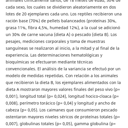
animales clíni­camente sanos, de 18 meses de edad, 50% de
cada sexo, los cuales se dividieron aleatoriamente en dos
lotes de 20 ejemplares cada uno. Los reptiles recibieron una
ración base (70%) de pellets balanceados (proteínas 30%,
grasa 11%, fibra 4,5%, humedad 12%), a la cual se adicionó
un 30% de carne vacuna (dieta A) o pescado (dieta B). Los
pesajes, mediciones corporales y toma de muestras
sanguíneas se realizaron al inicio, a la mitad y al final de la
experiencia. Las de­terminaciones hematológicas y
bioquímicas se efectuaron mediante técnicas
convencionales. El análisis de la variancia se efectuó por un
modelo de medidas repetidas. Con relación a los animales
que recibieron la dieta B, los ejemplares alimentados con la
dieta A mostraron mayo­res valores finales del peso vivo (p=
0,001), longitud total (p= 0,024), longitud hocico-cloaca (p=
0,008), perímetro torácico (p= 0,04) y longitud y ancho de
cabeza (p= 0,05). Los caimanes que consumieron pescado
ostentaron mayores niveles séricos de proteínas totales (p=
0,007), globulinas totales (p= 0,05), gamma globulina (p=