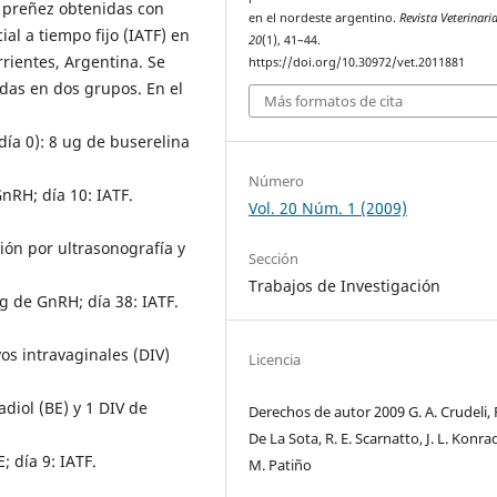
e preñez obtenidas con
en el nordeste argentino.
Revista Veterinari
ial a tiempo fijo (IATF) en
20
(1), 41–44.
rientes, Argentina. Se
https://doi.org/10.30972/vet.2011881
didas en dos grupos. En el
Más formatos de cita
día 0): 8 ug de buserelina
Número
nRH; día 10: IATF.
Vol. 20 Núm. 1 (2009)
ión por ultrasonografía y
Sección
Trabajos de Investigación
ug de GnRH; día 38: IATF.
os intravaginales (DIV)
Licencia
diol (BE) y 1 DIV de
Derechos de autor 2009 G. A. Crudeli, R
De La Sota, R. E. Scarnatto, J. L. Konrad
; día 9: IATF.
M. Patiño