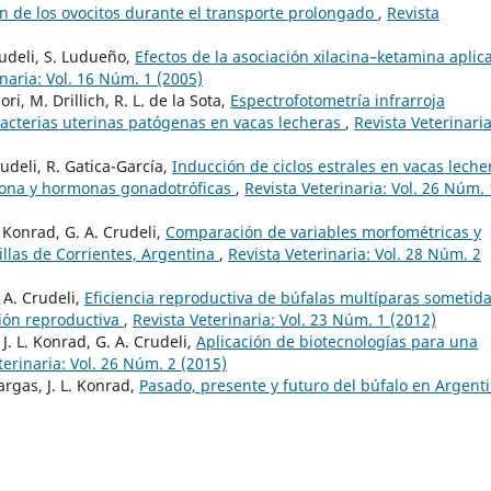
ión de los ovocitos durante el transporte prolongado
,
Revista
Crudeli, S. Ludueño,
Efectos de la asociación xilacina–ketamina aplic
inaria: Vol. 16 Núm. 1 (2005)
ri, M. Drillich, R. L. de la Sota,
Espectrofotometría infrarroja
bacterias uterinas patógenas en vacas lecheras
,
Revista Veterinaria
Crudeli, R. Gatica-García,
Inducción de ciclos estrales en vacas leche
erona y hormonas gonadotróficas
,
Revista Veterinaria: Vol. 26 Núm. 
. Konrad, G. A. Crudeli,
Comparación de variables morfométricas y
illas de Corrientes, Argentina
,
Revista Veterinaria: Vol. 28 Núm. 2
. A. Crudeli,
Eficiencia reproductiva de búfalas multíparas sometida
ción reproductiva
,
Revista Veterinaria: Vol. 23 Núm. 1 (2012)
 J. L. Konrad, G. A. Crudeli,
Aplicación de biotecnologías para una
terinaria: Vol. 26 Núm. 2 (2015)
argas, J. L. Konrad,
Pasado, presente y futuro del búfalo en Argent