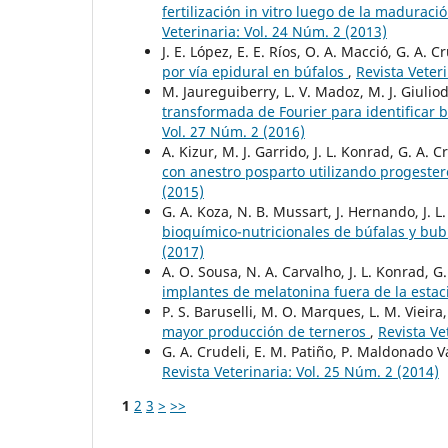
fertilización in vitro luego de la madurac
Veterinaria: Vol. 24 Núm. 2 (2013)
J. E. López, E. E. Ríos, O. A. Macció, G. A. 
por vía epidural en búfalos
,
Revista Veter
M. Jaureguiberry, L. V. Madoz, M. J. Giuliodo
transformada de Fourier para identificar 
Vol. 27 Núm. 2 (2016)
A. Kizur, M. J. Garrido, J. L. Konrad, G. A. 
con anestro posparto utilizando progest
(2015)
G. A. Koza, N. B. Mussart, J. Hernando, J. L
bioquímico-nutricionales de búfalas y bub
(2017)
A. O. Sousa, N. A. Carvalho, J. L. Konrad, G
implantes de melatonina fuera de la esta
P. S. Baruselli, M. O. Marques, L. M. Vieira,
mayor producción de terneros
,
Revista Ve
G. A. Crudeli, E. M. Patiño, P. Maldonado V
Revista Veterinaria: Vol. 25 Núm. 2 (2014)
1
2
3
>
>>