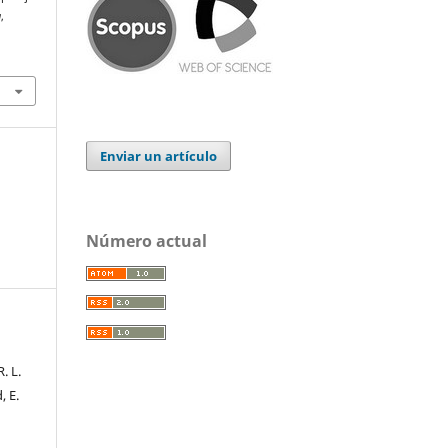
a
,
Enviar un artículo
Número actual
. L.
, E.