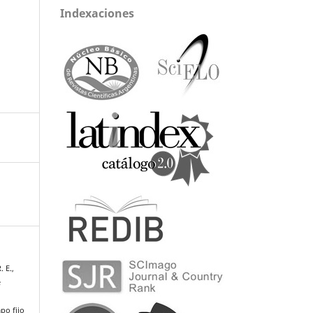
Indexaciones
. E.,
e
po fijo