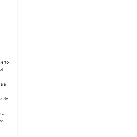
ierto
el
da a
te de
zca
mo