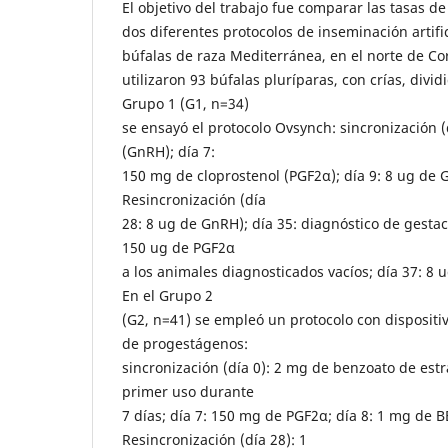
El objetivo del trabajo fue comparar las tasas d
dos diferentes protocolos de inseminación artific
búfalas de raza Mediterránea, en el norte de Cor
utilizaron 93 búfalas pluríparas, con crías, divi
Grupo 1 (G1, n=34)
se ensayó el protocolo Ovsynch: sincronización (
(GnRH); día 7:
150 mg de cloprostenol (PGF2α); día 9: 8 ug de G
Resincronización (día
28: 8 ug de GnRH); día 35: diagnóstico de gestac
150 ug de PGF2α
a los animales diagnosticados vacíos; día 37: 8 
En el Grupo 2
(G2, n=41) se empleó un protocolo con dispositiv
de progestágenos:
sincronización (día 0): 2 mg de benzoato de estra
primer uso durante
7 días; día 7: 150 mg de PGF2α; día 8: 1 mg de BE
Resincronización (día 28): 1