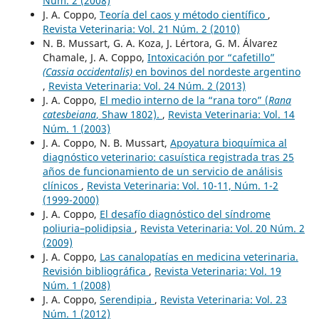
Núm. 2 (2008)
J. A. Coppo,
Teoría del caos y método científico
,
Revista Veterinaria: Vol. 21 Núm. 2 (2010)
N. B. Mussart, G. A. Koza, J. Lértora, G. M. Álvarez
Chamale, J. A. Coppo,
Intoxicación por “cafetillo”
(Cassia occidentalis)
en bovinos del nordeste argentino
,
Revista Veterinaria: Vol. 24 Núm. 2 (2013)
J. A. Coppo,
El medio interno de la “rana toro” (
Rana
catesbeiana
, Shaw 1802).
,
Revista Veterinaria: Vol. 14
Núm. 1 (2003)
J. A. Coppo, N. B. Mussart,
Apoyatura bioquímica al
diagnóstico veterinario: casuística registrada tras 25
años de funcionamiento de un servicio de análisis
clínicos
,
Revista Veterinaria: Vol. 10-11, Núm. 1-2
(1999-2000)
J. A. Coppo,
El desafío diagnóstico del síndrome
poliuria–polidipsia
,
Revista Veterinaria: Vol. 20 Núm. 2
(2009)
J. A. Coppo,
Las canalopatías en medicina veterinaria.
Revisión bibliográfica
,
Revista Veterinaria: Vol. 19
Núm. 1 (2008)
J. A. Coppo,
Serendipia
,
Revista Veterinaria: Vol. 23
Núm. 1 (2012)