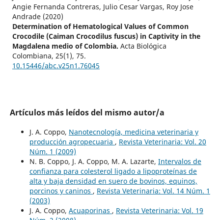
Angie Fernanda Contreras, Julio Cesar Vargas, Roy Jose
Andrade (2020)
Determination of Hematological Values of Common
Crocodile (Caiman Crocodilus fuscus) in Captivity in the
Magdalena medio of Colombia.
Acta Biológica
Colombiana,
25
(1),
75.
10.15446/abc.v25n1.76045
Artículos más leídos del mismo autor/a
J. A. Coppo,
Nanotecnología, medicina veterinaria y
producción agropecuaria
,
Revista Veterinaria: Vol. 20
Núm. 1 (2009)
N. B. Coppo, J. A. Coppo, M. A. Lazarte,
Intervalos de
confianza para colesterol ligado a lipoproteínas de
alta y baja densidad en suero de bovinos, equinos,
porcinos y caninos
,
Revista Veterinaria: Vol. 14 Núm. 1
(2003)
J. A. Coppo,
Acuaporinas
,
Revista Veterinaria: Vol. 19