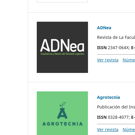
ADNea
Revista de La Fac
ISSN
2347-064X;
E
Ver revista
Númer
Agrotecnia
Publicación del In
ISSN
0328-4077;
E
Ver revista
Númer