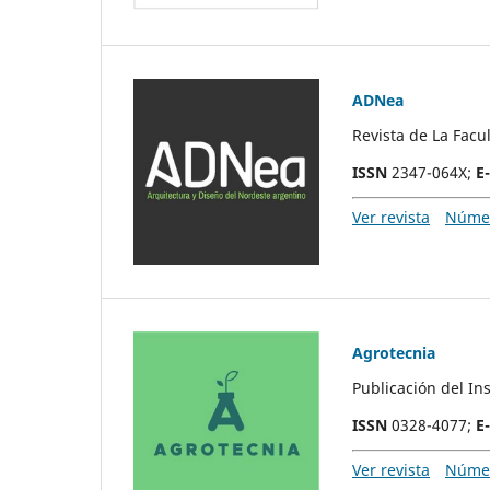
ADNea
Revista de La Fac
ISSN
2347-064X;
E
Ver revista
Númer
Agrotecnia
Publicación del In
ISSN
0328-4077;
E
Ver revista
Númer