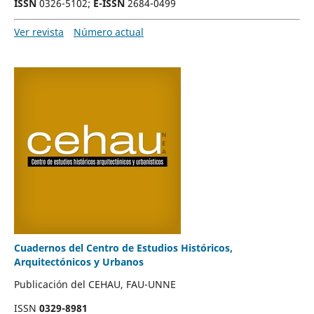
ISSN
0326-5102;
E-ISSN
2684-0499
Ver revista
Número actual
Cuadernos del Centro de Estudios Históricos,
Arquitectónicos y Urbanos
Publicación del CEHAU, FAU-UNNE
ISSN
0329-8981