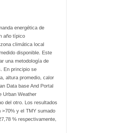
manda energética de 
 año típico 
ona climática local 
edido disponible. Este 
ar una metodología de 
 En principio se 
, altura promedio, calor 
an Data base And Portal 
e Urban Weather 
o del otro. Los resultados 
ón >70% y el TMY sumado 
7,78 % respectivamente, 