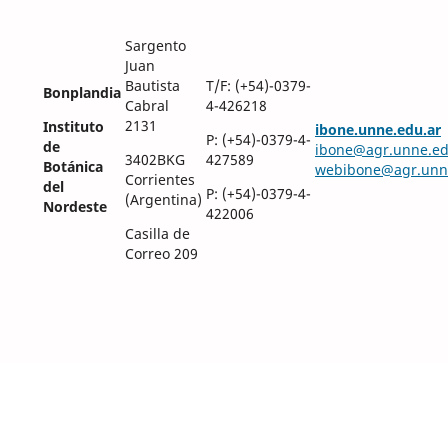
Sargento
Juan
Bautista
T/F: (+54)-0379-
Bonplandia
Cabral
4-426218
2131
Instituto
ibone.unne.edu.ar
P: (+54)-0379-4-
de
ibone@agr.unne.ed
3402BKG
427589
Botánica
webibone@agr.unn
Corrientes
del
P: (+54)-0379-4-
(Argentina)
Nordeste
422006
Casilla de
Correo 209