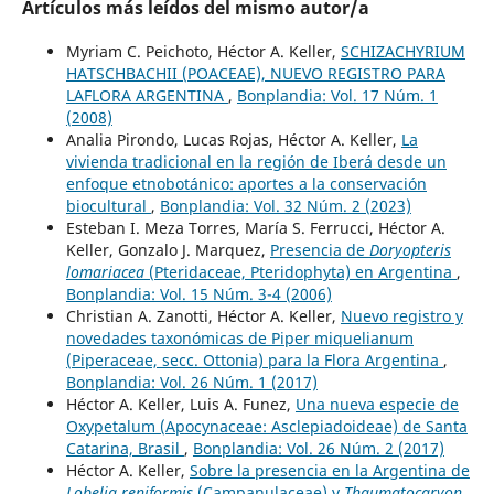
Artículos más leídos del mismo autor/a
Myriam C. Peichoto, Héctor A. Keller,
SCHIZACHYRIUM
HATSCHBACHII (POACEAE), NUEVO REGISTRO PARA
LAFLORA ARGENTINA
,
Bonplandia: Vol. 17 Núm. 1
(2008)
Analia Pirondo, Lucas Rojas, Héctor A. Keller,
La
vivienda tradicional en la región de Iberá desde un
enfoque etnobotánico: aportes a la conservación
biocultural
,
Bonplandia: Vol. 32 Núm. 2 (2023)
Esteban I. Meza Torres, María S. Ferrucci, Héctor A.
Keller, Gonzalo J. Marquez,
Presencia de
Doryopteris
lomariacea
(Pteridaceae, Pteridophyta) en Argentina
,
Bonplandia: Vol. 15 Núm. 3-4 (2006)
Christian A. Zanotti, Héctor A. Keller,
Nuevo registro y
novedades taxonómicas de Piper miquelianum
(Piperaceae, secc. Ottonia) para la Flora Argentina
,
Bonplandia: Vol. 26 Núm. 1 (2017)
Héctor A. Keller, Luis A. Funez,
Una nueva especie de
Oxypetalum (Apocynaceae: Asclepiadoideae) de Santa
Catarina, Brasil
,
Bonplandia: Vol. 26 Núm. 2 (2017)
Héctor A. Keller,
Sobre la presencia en la Argentina de
Lobelia reniformis
(Campanulaceae) y
Thaumatocaryon