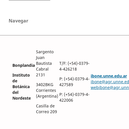
Navegar
Sargento
Juan
Bautista
T/F: (+54)-0379-
Bonplandia
Cabral
4-426218
2131
Instituto
ibone.unne.edu.ar
P: (+54)-0379-4-
de
ibone@agr.unne.ed
3402BKG
427589
Botánica
webibone@agr.unn
Corrientes
del
P: (+54)-0379-4-
(Argentina)
Nordeste
422006
Casilla de
Correo 209