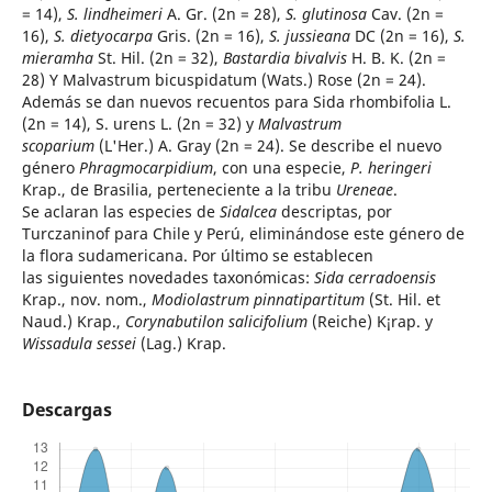
= 14),
S. lindheimeri
A. Gr. (2n = 28),
S. glutinosa
Cav. (2n =
16),
S. dietyocarpa
Gris. (2n = 16),
S. jussieana
DC (2n = 16),
S.
mieramha
St. Hil. (2n = 32),
Bastardia bivalvis
H. B. K. (2n =
28) Y Malvastrum bicuspidatum (Wats.) Rose (2n = 24).
Además se dan nuevos recuentos para Sida rhombifolia L.
(2n = 14), S. urens L. (2n = 32) y
Malvastrum
scoparium
(L'Her.) A. Gray (2n = 24). Se describe el nuevo
género
Phragmocarpidium
, con una especie,
P. heringeri
Krap., de Brasilia, perteneciente a la tribu
Ureneae
.
Se aclaran las especies de
Sidalcea
descriptas, por
Turczaninof para Chile y Perú, eliminándose este género de
la flora sudamericana. Por último se establecen
las siguientes novedades taxonómicas:
Sida cerradoensis
Krap., nov. nom.,
Modiolastrum pinnatipartitum
(St. Hil. et
Naud.) Krap.,
Corynabutilon salicifolium
(Reiche) K¡rap. y
Wissadula sessei
(Lag.) Krap.
Descargas