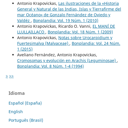
Antonio Krapovickas,
Las ilustraciones de la «Historia
General y Natural de las Indias, Islas y Tierrafirme del
mar Océano» de Gonzalo Fernández de Oviedo y
Valdéz
,
Bonplandia: Vol. 19 Núm. 1 (2010)
Antonio Krapovickas, Ricardo O. Vanni,
EL MANÍ DE
LLULLAILLACO
,
Bonplandia: Vol. 18 Núm. 1 (2009)
Antonio Krapovickas,
Notas sobre Urocarpidium y
Fuertesimalva (Malvaceae)
,
Bonplandia: Vol. 24 Núm.
1 (2015)
Aveliano Fernández, Antonio Krapovickas,
Cromosomas y evolución en Arachis (Leguminosae)
,
Bonplandia: Vol. 8 Núm. 1-4 (1994)
>
>>
Idioma
Español (España)
English
Português (Brasil)