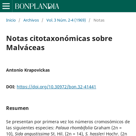
Inicio
/
Archivos
/
Vol. 3 Núm. 2-4 (1969)
/
Notas
Notas citotaxonómicas sobre
Malváceas
Antonio Krapovickas
DOI:
https://doi.org/10.30972/bon.32-41441
Resumen
Se presentan por primera vez los números cromosómicos de
las siguientes especies:
Palaua rhombifolia
Graham (2n =
10),
Sida angustissima
St. Hil. (2n = 14),
S. hassleri
Hochr. (2n