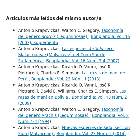
Artículos más leídos del mismo autor/a
Antonio Krapovickas, Walton C. Gregory,
Taxonomía
del género
Arachis
(Leguminosae)
,
Bonplandia: Vol. 16
(2007): Suplemento
Antonio Krapovickas,
Las especies de
Sida
secc.
Malacroideae (Malvaceae) del Cono Sur de
Sudamérica
,
Bonplandia: Vol. 16 Núm. 3-4 (2007)
Antonio Krapovickas, Ricardo O. Vanni, José R.
Pietrarelli, Charles E. Simpson,
Las razas de maní de
Perú
,
Bonplandia: Vol. 22 Núm. 1 (2013)
Antonio Krapovickas, Ricardo O. Vanni, José R.
Pietrarelli, David E. Williams, Charles E. Simpson,
Las
razas de maní en Bolivia
,
Bonplandia: Vol. 18 Núm. 2
(2009)
Antonio Krapovickas, Walton C. Gregory,
Taxonomía
del género Arachis (Leguminosae)
,
Bonplandia: Vol. 8
Núm. 1-4 (1994)
Antonio Krapovickas,
Nuevas especies de Sida, sección
Sida (Malvaceae)
,
Bonplandia: Vol. 23 Núm. 2 (2014)