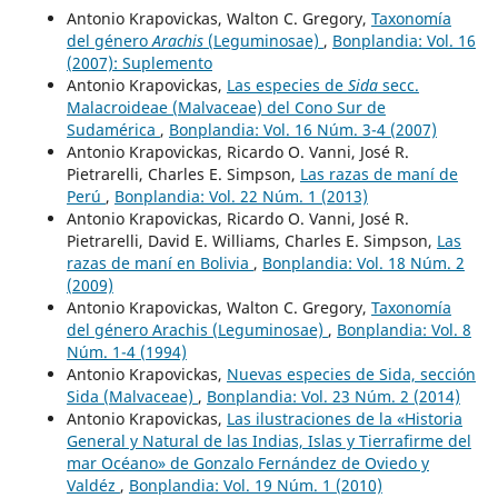
Antonio Krapovickas, Walton C. Gregory,
Taxonomía
del género
Arachis
(Leguminosae)
,
Bonplandia: Vol. 16
(2007): Suplemento
Antonio Krapovickas,
Las especies de
Sida
secc.
Malacroideae (Malvaceae) del Cono Sur de
Sudamérica
,
Bonplandia: Vol. 16 Núm. 3-4 (2007)
Antonio Krapovickas, Ricardo O. Vanni, José R.
Pietrarelli, Charles E. Simpson,
Las razas de maní de
Perú
,
Bonplandia: Vol. 22 Núm. 1 (2013)
Antonio Krapovickas, Ricardo O. Vanni, José R.
Pietrarelli, David E. Williams, Charles E. Simpson,
Las
razas de maní en Bolivia
,
Bonplandia: Vol. 18 Núm. 2
(2009)
Antonio Krapovickas, Walton C. Gregory,
Taxonomía
del género Arachis (Leguminosae)
,
Bonplandia: Vol. 8
Núm. 1-4 (1994)
Antonio Krapovickas,
Nuevas especies de Sida, sección
Sida (Malvaceae)
,
Bonplandia: Vol. 23 Núm. 2 (2014)
Antonio Krapovickas,
Las ilustraciones de la «Historia
General y Natural de las Indias, Islas y Tierrafirme del
mar Océano» de Gonzalo Fernández de Oviedo y
Valdéz
,
Bonplandia: Vol. 19 Núm. 1 (2010)