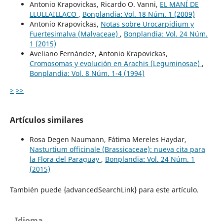
Antonio Krapovickas, Ricardo O. Vanni,
EL MANÍ DE
LLULLAILLACO
,
Bonplandia: Vol. 18 Núm. 1 (2009)
Antonio Krapovickas,
Notas sobre Urocarpidium y
Fuertesimalva (Malvaceae)
,
Bonplandia: Vol. 24 Núm.
1 (2015)
Aveliano Fernández, Antonio Krapovickas,
Cromosomas y evolución en Arachis (Leguminosae)
,
Bonplandia: Vol. 8 Núm. 1-4 (1994)
>
>>
Artículos similares
Rosa Degen Naumann, Fátima Mereles Haydar,
Nasturtium officinale (Brassicaceae): nueva cita para
la Flora del Paraguay
,
Bonplandia: Vol. 24 Núm. 1
(2015)
También puede {advancedSearchLink} para este artículo.
Idioma