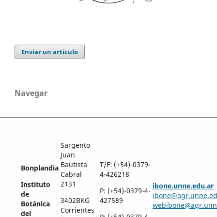
Enviar un artículo
Navegar
Sargento
Juan
Bautista
T/F: (+54)-0379-
Bonplandia
Cabral
4-426218
2131
Instituto
ibone.unne.edu.ar
P: (+54)-0379-4-
de
ibone@agr.unne.ed
3402BKG
427589
Botánica
webibone@agr.unn
Corrientes
del
P: (+54)-0379-4-