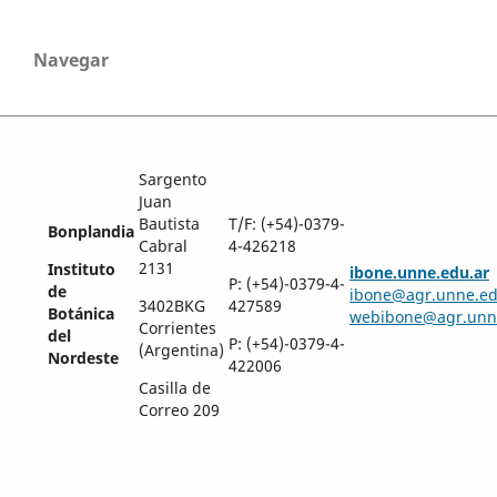
Navegar
Sargento
Juan
Bautista
T/F: (+54)-0379-
Bonplandia
Cabral
4-426218
2131
Instituto
ibone.unne.edu.ar
P: (+54)-0379-4-
de
ibone@agr.unne.ed
3402BKG
427589
Botánica
webibone@agr.unn
Corrientes
del
P: (+54)-0379-4-
(Argentina)
Nordeste
422006
Casilla de
Correo 209