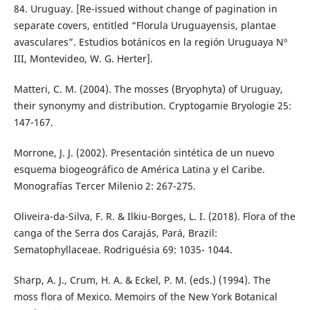
84. Uruguay. [Re-issued without change of pagination in
separate covers, entitled “Florula Uruguayensis, plantae
avasculares”. Estudios botánicos en la región Uruguaya Nº
III, Montevideo, W. G. Herter].
Matteri, C. M. (2004). The mosses (Bryophyta) of Uruguay,
their synonymy and distribution. Cryptogamie Bryologie 25:
147-167.
Morrone, J. J. (2002). Presentación sintética de un nuevo
esquema biogeográfico de América Latina y el Caribe.
Monografías Tercer Milenio 2: 267-275.
Oliveira-da-Silva, F. R. & Ilkiu-Borges, L. I. (2018). Flora of the
canga of the Serra dos Carajás, Pará, Brazil:
Sematophyllaceae. Rodriguésia 69: 1035- 1044.
Sharp, A. J., Crum, H. A. & Eckel, P. M. (eds.) (1994). The
moss flora of Mexico. Memoirs of the New York Botanical