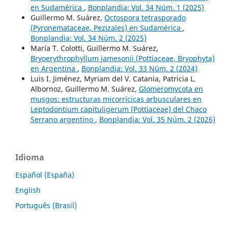
en Sudamérica
,
Bonplandia: Vol. 34 Núm. 1 (2025)
Guillermo M. Suárez,
Octospora tetrasporado
(Pyronemataceae, Pezizales) en Sudamérica
,
Bonplandia: Vol. 34 Núm. 2 (2025)
María T. Colotti, Guillermo M. Suárez,
Bryoerythrophyllum jamesonii (Pottiaceae, Bryophyta)
en Argentina
,
Bonplandia: Vol. 33 Núm. 2 (2024)
Luis I. Jiménez, Myriam del V. Catania, Patricia L.
Albornoz, Guillermo M. Suárez,
Glomeromycota en
musgos: estructuras micorrícicas arbusculares en
Leptodontium capituligerum (Pottiaceae) del Chaco
Serrano argentino
,
Bonplandia: Vol. 35 Núm. 2 (2026)
Idioma
Español (España)
English
Português (Brasil)