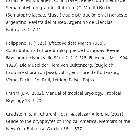
Farías, R. M. & Matteri, C. M. (1999). Redescubrimiento de
Sematophyllum grandicellulosum (C. Muell.) Broth.
(Sematophyllaceae, Musci) y su distribución en el noroeste
argentino. Revista del Museo Argentino de Ciencias
Naturales 1: 7-11.
Felippone, F. (1929) [Effective date March 1930].
Contribution à la flore briologique de l’Uruguay. Revue
Bryologique Nouevelle Série 2: 210-225. Fleischer, M. (1904-
1923). Die Musci der Flora von Buitenzorg, (zugleich
Laubmossflora von Java), vol. 4, en: Flore de Buitenzorg,
Vème, Partie. Ed. Brill, Leiden, Países Bajos.
Frahm, J. P. (2003). Manual of tropical Bryology. Tropical
Bryology 23: 1-200.
Gradstein, S. R., Churchill, S. P. & Salazar-Allen, N. (2001).
Guide to the bryophytes of Tropical America. Memoirs of the
New York Botanical Garden 86: 1-577.