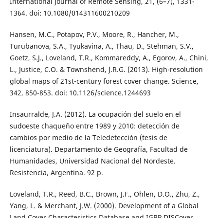
International Journal of Remote Sensing, 21, (6–7), 1331-
1364. doi: 10.1080/014311600210209
Hansen, M.C., Potapov, P.V., Moore, R., Hancher, M.,
Turubanova, S.A., Tyukavina, A., Thau, D., Stehman, S.V.,
Goetz, S.J., Loveland, T.R., Kommareddy, A., Egorov, A., Chini,
L., Justice, C.O. & Townshend, J.R.G. (2013). High-resolution
global maps of 21st-century forest cover change. Science,
342, 850-853. doi: 10.1126/science.1244693
Insaurralde, J.A. (2012). La ocupación del suelo en el
sudoeste chaqueño entre 1989 y 2010: detección de
cambios por medio de la Teledetección (tesis de
licenciatura). Departamento de Geografía, Facultad de
Humanidades, Universidad Nacional del Nordeste.
Resistencia, Argentina. 92 p.
Loveland, T.R., Reed, B.C., Brown, J.F., Ohlen, D.O., Zhu, Z.,
Yang, L. & Merchant, J.W. (2000). Development of a Global
Land Cover Characteristics Database and IGBP DISCover