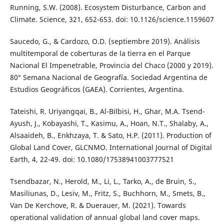
Running, S.W. (2008). Ecosystem Disturbance, Carbon and
Climate. Science, 321, 652-653. doi: 10.1126/science.1159607
Saucedo, G., & Cardozo, O.D. (septiembre 2019). Análisis
multitemporal de coberturas de la tierra en el Parque
Nacional El Impenetrable, Provincia del Chaco (2000 y 2019).
80° Semana Nacional de Geografía. Sociedad Argentina de
Estudios Geográficos (GAEA). Corrientes, Argentina.
Tateishi, R. Uriyangqai, B., Al-Bilbisi, H., Ghar, M.A. Tsend-
Ayush, J., Kobayashi, T., Kasimu, A., Hoan, N.T., Shalaby, A.,
Alsaaideh, B., Enkhzaya, T. & Sato, H.P. (2011). Production of
Global Land Cover, GLCNMO. International Journal of Digital
Earth, 4, 22-49. doi: 10.1080/17538941003777521
Tsendbazar, N., Herold, M., Li, L., Tarko, A., de Bruin, S.,
Masiliunas, D., Lesiv, M., Fritz, S., Buchhorn, M., Smets, B.,
Van De Kerchove, R. & Duerauer, M. (2021). Towards
operational validation of annual global land cover maps.