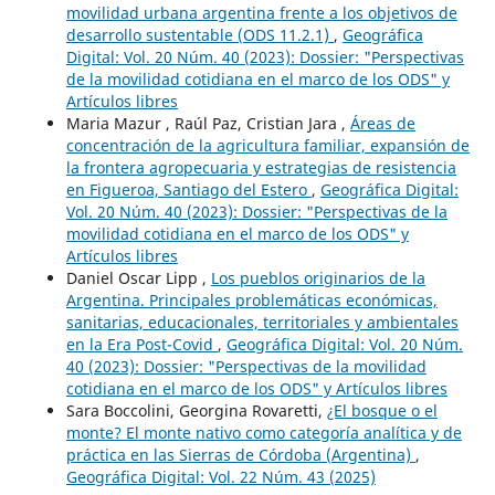
movilidad urbana argentina frente a los objetivos de
desarrollo sustentable (ODS 11.2.1)
,
Geográfica
Digital: Vol. 20 Núm. 40 (2023): Dossier: "Perspectivas
de la movilidad cotidiana en el marco de los ODS" y
Artículos libres
Maria Mazur , Raúl Paz, Cristian Jara ,
Áreas de
concentración de la agricultura familiar, expansión de
la frontera agropecuaria y estrategias de resistencia
en Figueroa, Santiago del Estero
,
Geográfica Digital:
Vol. 20 Núm. 40 (2023): Dossier: "Perspectivas de la
movilidad cotidiana en el marco de los ODS" y
Artículos libres
Daniel Oscar Lipp ,
Los pueblos originarios de la
Argentina. Principales problemáticas económicas,
sanitarias, educacionales, territoriales y ambientales
en la Era Post-Covid
,
Geográfica Digital: Vol. 20 Núm.
40 (2023): Dossier: "Perspectivas de la movilidad
cotidiana en el marco de los ODS" y Artículos libres
Sara Boccolini, Georgina Rovaretti,
¿El bosque o el
monte? El monte nativo como categoría analítica y de
práctica en las Sierras de Córdoba (Argentina)
,
Geográfica Digital: Vol. 22 Núm. 43 (2025)