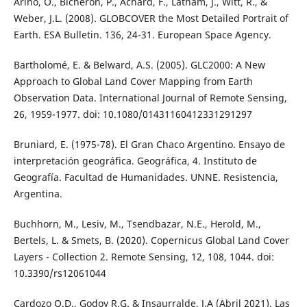
Arino, O., Bicheron, P., Achard, F., Latham, J., Witt, R., &
Weber, J.L. (2008). GLOBCOVER the Most Detailed Portrait of
Earth. ESA Bulletin. 136, 24-31. European Space Agency.
Bartholomé, E. & Belward, A.S. (2005). GLC2000: A New
Approach to Global Land Cover Mapping from Earth
Observation Data. International Journal of Remote Sensing,
26, 1959-1977. doi: 10.1080/01431160412331291297
Bruniard, E. (1975-78). El Gran Chaco Argentino. Ensayo de
interpretación geográfica. Geográfica, 4. Instituto de
Geografía. Facultad de Humanidades. UNNE. Resistencia,
Argentina.
Buchhorn, M., Lesiv, M., Tsendbazar, N.E., Herold, M.,
Bertels, L. & Smets, B. (2020). Copernicus Global Land Cover
Layers - Collection 2. Remote Sensing, 12, 108, 1044. doi:
10.3390/rs12061044
Cardozo O.D., Godoy R.G. & Insaurralde, J.A (Abril 2021). Las