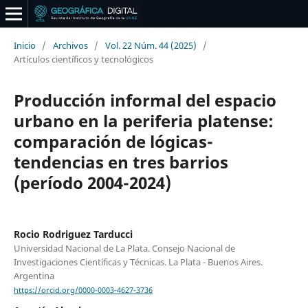
Inicio
/
Archivos
/
Vol. 22 Núm. 44 (2025)
/
Artículos científicos y tecnológicos
Producción informal del espacio
urbano en la periferia platense:
comparación de lógicas-
tendencias en tres barrios
(período 2004-2024)
Rocio Rodriguez Tarducci
Universidad Nacional de La Plata. Consejo Nacional de
Investigaciones Científicas y Técnicas. La Plata - Buenos Aires.
Argentina
https://orcid.org/0000-0003-4627-3736