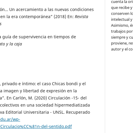
cuenta la or
que recibe y
ón… Un acercamiento a las nuevas condiciones
conserven l
o en la era contemporánea” (2018) En:
Revista
intelectual y
s
Asimismo, é
trabajos por
 guía de supervivencia en tiempos de
siempre y cu
proviene, r
ato y la caja
autor y el c
, privado e íntimo: el caso Chicas bondi y el
la imagen y libertad de expresión en la
”. En Carlón, M. (2020) Circulación -15- del
 colectivos en una sociedad hipermediatizada
eva Editorial Universitaria - UNSL. Recuperado
edu.ar/wp-
Circulacio%CC%81n-del-sentido.pdf