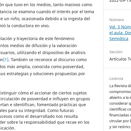
2022-09-1
ón que tuvo en los medios, tanto masivos como
stancia se examina cuando el interés por el tema
e un niño, ocasionada debido a la ingesta del
Número
ió la conductora en vivo.
Vol. 3 Núm.
el aula. Do
Semiótica
ulación y trayectoria de este fenómeno
intos medios de difusión y la valoración
Sección
uarios, utilizando el dispositivo de análisis
Artículos 
ón
[1]
. También se reconoce al discurso como
idos más amplia, conocida como posverdad,
sus estrategias y soluciones propuestas por
Licencia
La Revista d
compromiso c
istinguir cómo el accionar de ciertos sujetos
abierto a la 
circulación de posverdad e influyen en grupos
considerar q
ertan e identifican, fomentado prácticas que
científicas 
ales para su integridad. Como futuras
financiadas 
cesos como el desarrollado nos resulta
circular por 
der sobre la responsabilidad que recae en los
y sin restri
icación.