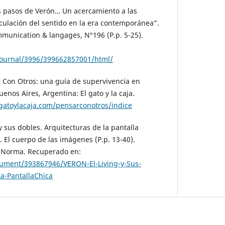
os pasos de Verón… Un acercamiento a las
culación del sentido en la era contemporánea”.
ommunication & langages, N°196 (P.p. 5-25).
journal/3996/399662857001/html/
 Con Otros: una guía de supervivencia en
nos Aires, Argentina: El gato y la caja.
lgatoylacaja.com/pensarconotros/indice
 y sus dobles. Arquitecturas de la pantalla
). El cuerpo de las imágenes (P.p. 13-40).
l Norma. Recuperado en:
cument/393867946/VERON-El-Living-y-Sus-
a-PantallaChica