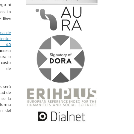
rgo ni
los. La
r libre
ncia de
ento-
a 4.0
acceso
tura o
 costo
so de
s será
tad de
 se la
forma
ón del