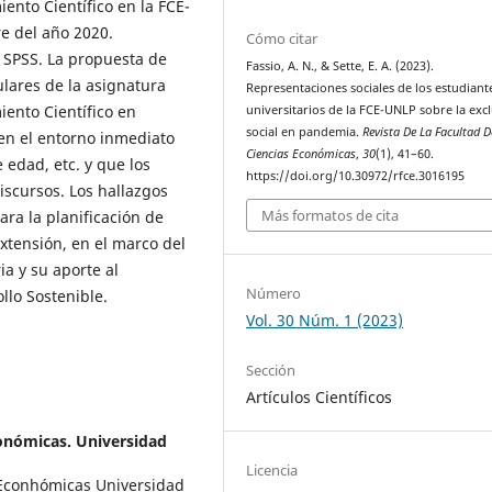
iento Científico en la FCE-
re del año 2020.
Cómo citar
 SPSS. La propuesta de
Fassio, A. N., & Sette, E. A. (2023).
ulares de la asignatura
Representaciones sociales de los estudiant
iento Científico en
universitarios de la FCE-UNLP sobre la exc
social en pandemia.
Revista De La Facultad D
 en el entorno inmediato
Ciencias Económicas
,
30
(1), 41–60.
 edad, etc. y que los
https://doi.org/10.30972/rfce.3016195
iscursos. Los hallazgos
Más formatos de cita
ra la planificación de
xtensión, en el marco del
a y su aporte al
Número
llo Sostenible.
Vol. 30 Núm. 1 (2023)
Sección
Artículos Científicos
conómicas. Universidad
Licencia
s Econhómicas Universidad