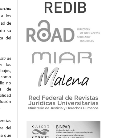
encias
 a los
dad de
odo su
ca del
ista de
as
los
bajos,
s como
llo no
os de
ilidad
ifusión
n.
encias
al del
ma que