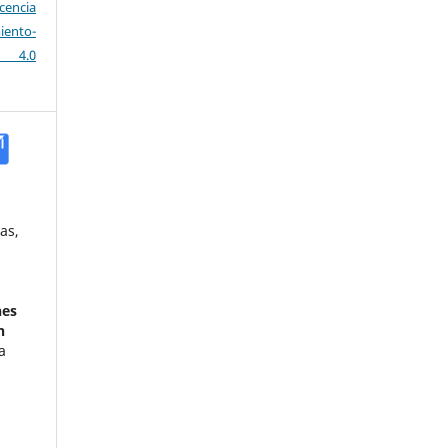
icencia
ento-
a 4.0
as,
nes
n
a