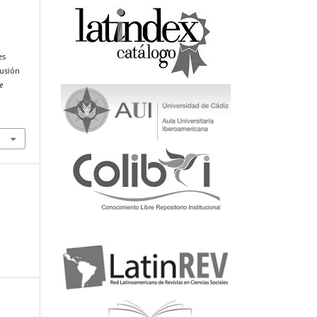
es
lusión
e