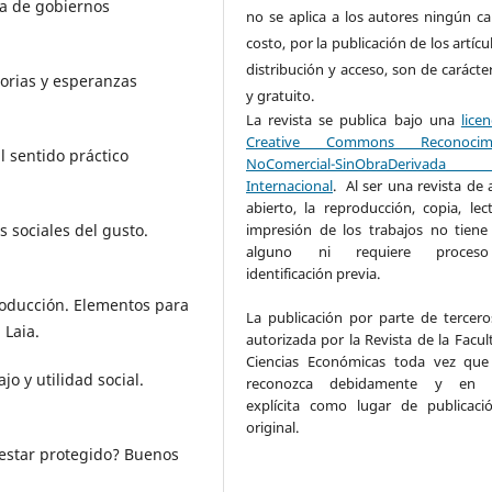
la de gobiernos
no se aplica a los autores ningún ca
costo, por la publicación de los artícu
distribución y acceso, son de carácte
morias y esperanzas
y gratuito.
La revista se publica bajo
una
lice
Creative Commons Reconocimi
l sentido práctico
NoComercial-SinObraDerivad
Internacional
.
Al ser una revista de 
abierto, la reproducción, copia, lec
impresión de los trabajos no tiene
es sociales del gusto.
alguno ni requiere proce
identificación previa.
roducción. Elementos para
La publicación por parte de tercero
 Laia.
autorizada por la Revista de la Facul
Ciencias Económicas toda vez que
jo y utilidad social.
reconozca debidamente y en 
explícita como lugar de publicaci
original.
s estar protegido? Buenos