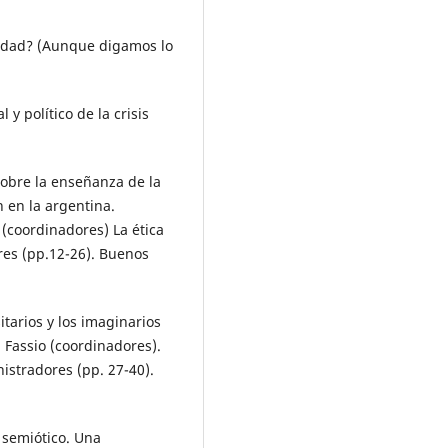
aldad? (Aunque digamos lo
 y político de la crisis
s sobre la enseñanza de la
 en la argentina.
o (coordinadores) La ética
res (pp.12-26). Buenos
itarios y los imaginarios
A. Fassio (coordinadores).
nistradores (pp. 27-40).
s semiótico. Una