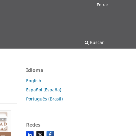
Entrar
Buscar
Idioma
English
Español (España)
Português (Brasil)
Redes