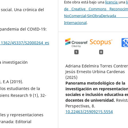
Este obra está bajo una
licencia
una
l
de Creative Commons Reconocimi
 social. Una crónica del
NoComercial-SinObraDerivad
Internacional
.
a pandemia del COVID-19:
e/11362/45337/S2000264_es
1
0
a investigación
Adriana Edelmira Torres Contrer
Jesús Ernesto Urbina Cardenas
(2025)
, E.A (2019).
Panorama metodológico de la
los estudiantes de la
investigación en representacio
sociales e inclusión educativa e
iens Research 9 (1), 32-
docentes de universidad.
Revist
Perspectivas,
8.
10.22463/25909215.5554
les y representaciones
ranada: Editorial