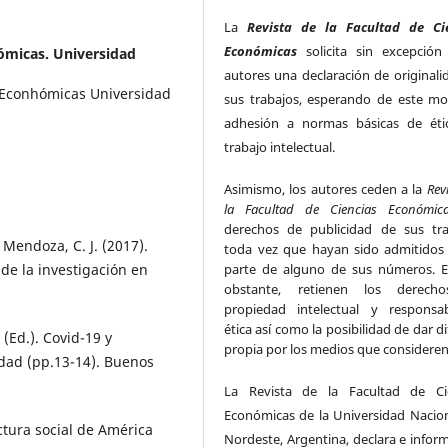
La
Revista de la Facultad de Ci
Económicas
solicita sin excepción
ómicas. Universidad
autores una declaración de originali
s Econhómicas Universidad
sus trabajos, esperando de este m
adhesión a normas básicas de éti
trabajo intelectual.
Asimismo, los autores ceden a la
Rev
la Facultad de Ciencias Económic
derechos de publicidad de sus tra
 Mendoza, C. J. (2017).
toda vez que hayan sido admitido
parte de alguno de sus números. E
de la investigación en
obstante, retienen los derech
propiedad intelectual y responsab
ética así como la posibilidad de dar d
 (Ed.). Covid-19 y
propia por los medios que considere
dad (pp.13-14). Buenos
La Revista de la Facultad de Ci
Económicas de la Universidad Nacion
ctura social de América
Nordeste, Argentina, declara e infor