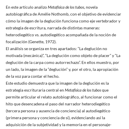
En este artículo analizo
Metafísica de los tubos
, novela
autobiográfica de Amélie Nothomb, con el objetivo de evidenciar
cómo la imagen de la deglución funciona como eje vertebrador y
estrategia de escritura, narrada de distintas maneras:
heterodiegético vs. autodiegético acompañada de la noción de
focalización (Genette, 1972).
El análisis se organiza en tres apartados: “La deglución no
motivada (mecánica)”, “La deglución como objeto de placer” y “La
deglución de la carpa como autorrechazo”. En ellos muestro, por
un lado, la imagen de la “deglución” y, por el otro, la apropiación
de la voz para contar el hecho.
Este estudio demuestra que la imagen de la deglución es la
estrategia escrituraria central en
Metafísica de los tubos
que
permite articular el relato autobiográfico, al funcionar como el
hito que desencadena el paso del narrador heterodiegético
(tercera persona y ausencia de conciencia) al autodiegético
(primera persona y conciencia de sí), evidenciando así la
adquisición de la subjetividad y la memoria en el personaje-