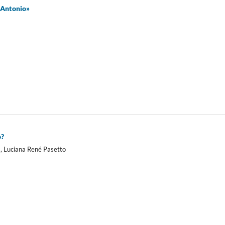
 Antonio»
o?
a, Luciana René Pasetto