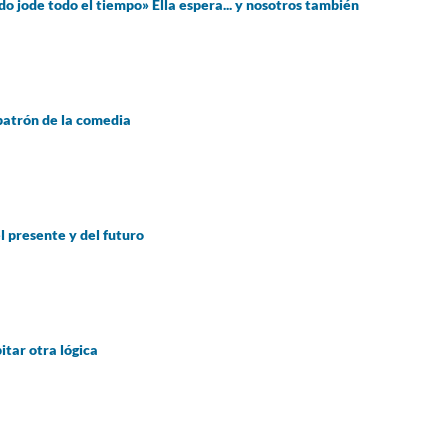
o jode todo el tiempo» Ella espera... y nosotros también
patrón de la comedia
l presente y del futuro
itar otra lógica