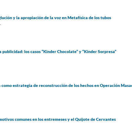
glución y la apropiación de la voz en Metafísica de los tubos
r
la publicidad: los casos “Kinder Chocolate” y “Kinder Sorpresa”
 como estrategia de reconstrucción de los hechos en Operación Masa
motivos comunes en los entremeses y el Quijote de Cervantes