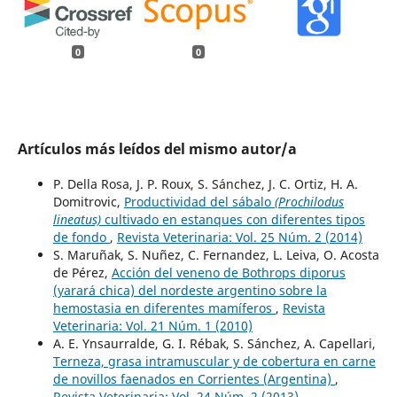
0
0
Artículos más leídos del mismo autor/a
P. Della Rosa, J. P. Roux, S. Sánchez, J. C. Ortiz, H. A.
Domitrovic,
Productividad del sábalo
(Prochilodus
lineatus)
cultivado en estanques con diferentes tipos
de fondo
,
Revista Veterinaria: Vol. 25 Núm. 2 (2014)
S. Maruñak, S. Nuñez, C. Fernandez, L. Leiva, O. Acosta
de Pérez,
Acción del veneno de Bothrops diporus
(yarará chica) del nordeste argentino sobre la
hemostasia en diferentes mamíferos
,
Revista
Veterinaria: Vol. 21 Núm. 1 (2010)
A. E. Ynsaurralde, G. I. Rébak, S. Sánchez, A. Capellari,
Terneza, grasa intramuscular y de cobertura en carne
de novillos faenados en Corrientes (Argentina)
,
Revista Veterinaria: Vol. 24 Núm. 2 (2013)