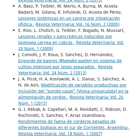
A. Báez, P. Teibler, W. Merlo, A. Burna, M. Acosta
Badaró, M. Solana, R. Infuleski, O. Acosta de Pérez,
Lesiones sistémicas en un canino por intoxicación
ofídica
,
Revista Veterinaria: Vol. 16 Núm. 2 (2005)
E. Rios, L. Cholich, G. Teibler, F. Bogado, N. Mussart,
Lesiones renales y pancreáticas inducidas por
Ipomoea carnea en cabras
,
Revista Veterinaria: Vol.
20 Núm. 1 (2009)
J. Comolli, J. P. Roux, S. Sánchez, D. Hernández,
Engorde de bagres
(Rhamdia quelen)
en sistema de
cultivo intensivo por sexos separados
,
Revista
Veterinaria: Vol. 24 Núm. 2 (2013)
J. A. Picot, H. A. Koslowski, A. L. Slanac, S. Sánchez, A.
N. de Asís,
Modificación de variables productivas por
inclusión del “poroto caupí” (Vigna unguiculata) en la
alimentación de cerdos
,
Revista Veterinaria: Vol. 26
Núm. 1 (2015)
G. I. Rébak, A. Capellari, M. A. Revidatti, C. Robson, D.
Rochinotti, S. Sanchez, F. Arias Usandivara,
Rendimientos de faena de corderos pesados de
diferentes biotipos en el sur de Corrientes, Argentina
,
Revista Veterinaria: Vol. 18 Núm. 1 (2007)