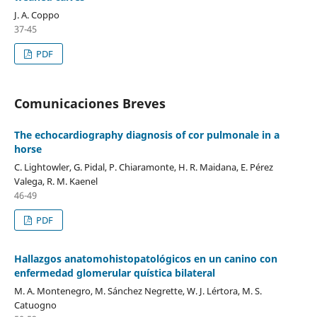
J. A. Coppo
37-45
PDF
Comunicaciones Breves
The echocardiography diagnosis of cor pulmonale in a
horse
C. Lightowler, G. Pidal, P. Chiaramonte, H. R. Maidana, E. Pérez
Valega, R. M. Kaenel
46-49
PDF
Hallazgos anatomohistopatológicos en un canino con
enfermedad glomerular quística bilateral
M. A. Montenegro, M. Sánchez Negrette, W. J. Lértora, M. S.
Catuogno