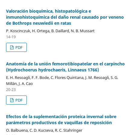
Valoración bioquímica, histopatológica e
inmunohistoquímica del daño renal causado por veneno
de Bothrops neuwiedii en ratas
P. Koscinczuk, H. Ortega, B. Daillard, N. B. Mussart
14-19
PDF
Anatomía de la unión femorotibiopatelar en el carpincho
(Hydrochoerus hydrochaeris, Linnaeus 1766)
E. H. Resoagli, F. F. Bode, C. Flores Quintana, J. M. Resoagli, S. G.
Millán, J. A. Cao
20-23
PDF
Efectos de la suplementación proteica invernal sobre
parámetros productivos de vaquillas de reposición
O. Balbuena, C. D. Kucseva, R. C. Stahringer