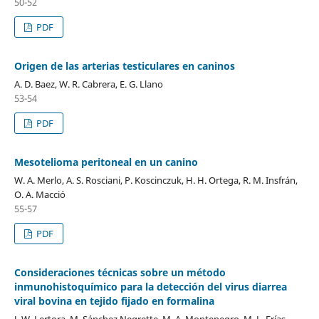
50-52
PDF
Origen de las arterias testiculares en caninos
A. D. Baez, W. R. Cabrera, E. G. Llano
53-54
PDF
Mesotelioma peritoneal en un canino
W. A. Merlo, A. S. Rosciani, P. Koscinczuk, H. H. Ortega, R. M. Insfrán,
O. A. Macció
55-57
PDF
Consideraciones técnicas sobre un método
inmunohistoquímico para la detección del virus diarrea
viral bovina en tejido fijado en formalina
J. W. Lertora, M. Sánchez Negrette, M. A. Montenegro, M. L. Frías