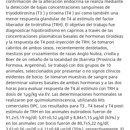
confirmación de la alteración endocrina se realiza mediante
la detección de bajas concentraciones sanguíneas de
triyodotironina (T3 ) y tiroxina (T4 ) así como también una
menor respuesta glandular de T4 al estímulo del factor
liberador de tirotrofina (TRH). El objetivo del trabajo fue
diagnosticar hipotiroidismo en caprinos a través de las
concentraciones plasmáticas basales de hormonas tiroideas
y la respuesta de T4 post-inyección de TRH. Se tomaron
cabritos de ambos sexos, recientemente destetados,
mestizos por cruzamientos de razas Anglo Nubia, criolla y
Boer de un rebaño de la localidad de Ibarreta (Provincia de
Formosa, Argentina). Se trabajó con dos grupos de 10
animales, seleccionados por presentar o no signos clínicos
evidentes de bocio. Se tomaron muestras de sangre para
determinar valores basales de ambas hormonas y a las dos
horas para evaluar respuesta de T4 al estímulo con TRH a
dosis de 1µg/kg vía EV. Las determinaciones hormonales se
realizaron por quimioluminiscencia, utilizando kits
comerciales DPC. Los resultados para T3 , T4 basal y T4 post-
estímulo de TRH en los animales eutirodeos fueron de
91,2±5,19 ng/dl; 5,01±0,52 µg/dl y 8,84±1,15 µg/dl (63%) y
en los animales con bocio fueron de 80,7±5,22 ng/dl;
3,61±0,56 µg/dl y 6,11±0,68 µg/dl (35%), respectivamente. El