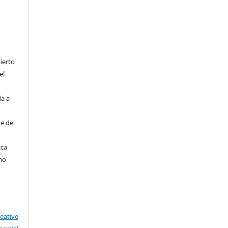
ierto
el
da a
te de
zca
mo
reative