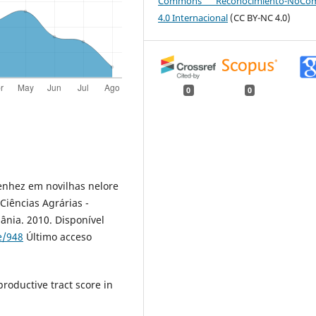
Commons Reconocimiento-NoCome
4.0 Internacional
(CC BY-NC 4.0)
0
0
renhez em novilhas nelore
Ciências Agrárias -
iânia. 2010. Disponível
e/948
Último acceso
roductive tract score in