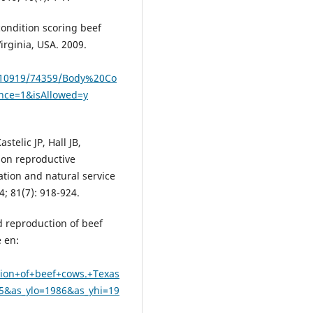
condition scoring beef
Virginia, USA. 2009.
le/10919/74359/Body%20Co
nce=1&isAllowed=y
telic JP, Hall JB,
g on reproductive
ation and natural service
4; 81(7): 918-924.
d reproduction of beef
 en:
ion+of+beef+cows.+Texas
5&as_ylo=1986&as_yhi=19