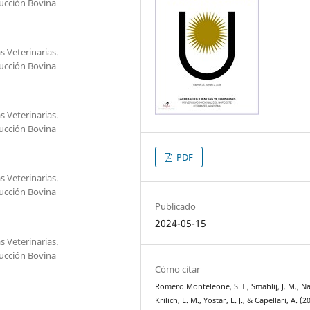
ucción Bovina
s Veterinarias.
ucción Bovina
s Veterinarias.
ucción Bovina
PDF
s Veterinarias.
ucción Bovina
Publicado
2024-05-15
s Veterinarias.
ucción Bovina
Cómo citar
Romero Monteleone, S. I., Smahlij, J. M., N
Krilich, L. M., Yostar, E. J., & Capellari, A. (2