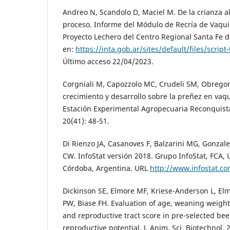
Andreo N, Scandolo D, Maciel M. De la crianza al
proceso. Informe del Módulo de Recría de Vaqui
Proyecto Lechero del Centro Regional Santa Fe d
en:
https://inta.gob.ar/sites/default/files/scrip
Último acceso 22/04/2023.
Corgniali M, Capozzolo MC, Crudeli SM, Obregon 
crecimiento y desarrollo sobre la preñez en vaqu
Estación Experimental Agropecuaria Reconquista
20(41): 48-51.
Di Rienzo JA, Casanoves F, Balzarini MG, Gonzal
CW. InfoStat versión 2018. Grupo InfoStat, FCA,
Córdoba, Argentina. URL
http://www.infostat.co
Dickinson SE, Elmore MF, Kriese-Anderson L, Elm
PW, Biase FH. Evaluation of age, weaning weight
and reproductive tract score in pre-selected beef
reproductive potential. J. Anim. Sci. Biotechnol. 2