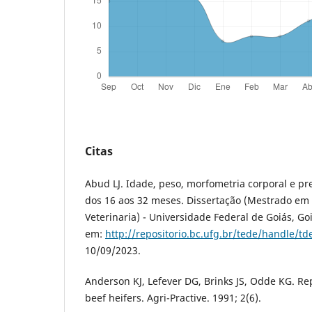
Citas
Abud LJ. Idade, peso, morfometria corporal e p
dos 16 aos 32 meses. Dissertação (Mestrado em 
Veterinaria) - Universidade Federal de Goiás, Go
em:
http://repositorio.bc.ufg.br/tede/handle/td
10/09/2023.
Anderson KJ, Lefever DG, Brinks JS, Odde KG. Rep
beef heifers. Agri-Practive. 1991; 2(6).