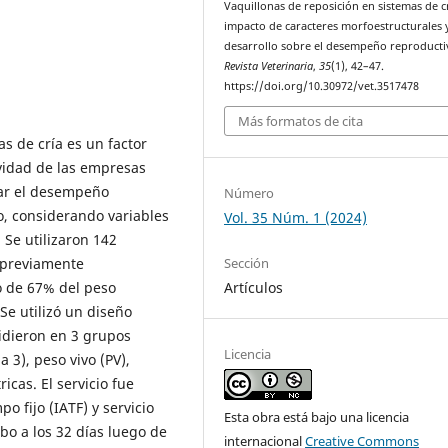
Vaquillonas de reposición en sistemas de cr
impacto de caracteres morfoestructurales 
desarrollo sobre el desempeño reproducti
Revista Veterinaria
,
35
(1), 42–47.
https://doi.org/10.30972/vet.3517478
Más formatos de cita
as de cría es un factor
vidad de las empresas
uar el desempeño
Número
o, considerando variables
Vol. 35 Núm. 1 (2024)
 Se utilizaron 142
Sección
 previamente
Artículos
o de 67% del peso
Se utilizó un diseño
vidieron en 3 grupos
Licencia
 3), peso vivo (PV),
icas. El servicio fue
o fijo (IATF) y servicio
Esta obra está bajo una licencia
abo a los 32 días luego de
internacional
Creative Commons