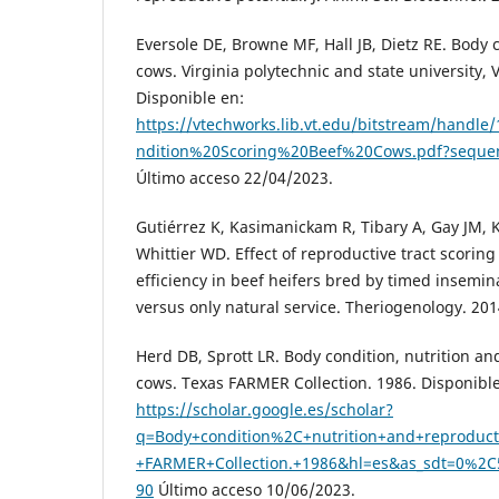
Eversole DE, Browne MF, Hall JB, Dietz RE. Body 
cows. Virginia polytechnic and state university, 
Disponible en:
https://vtechworks.lib.vt.edu/bitstream/hand
ndition%20Scoring%20Beef%20Cows.pdf?seque
Último acceso 22/04/2023.
Gutiérrez K, Kasimanickam R, Tibary A, Gay JM, Kas
Whittier WD. Effect of reproductive tract scorin
efficiency in beef heifers bred by timed insemin
versus only natural service. Theriogenology. 201
Herd DB, Sprott LR. Body condition, nutrition an
cows. Texas FARMER Collection. 1986. Disponible
https://scholar.google.es/scholar?
q=Body+condition%2C+nutrition+and+reproduct
+FARMER+Collection.+1986&hl=es&as_sdt=0%2C
90
Último acceso 10/06/2023.