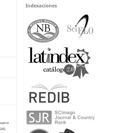
Indexaciones
avarro
024).