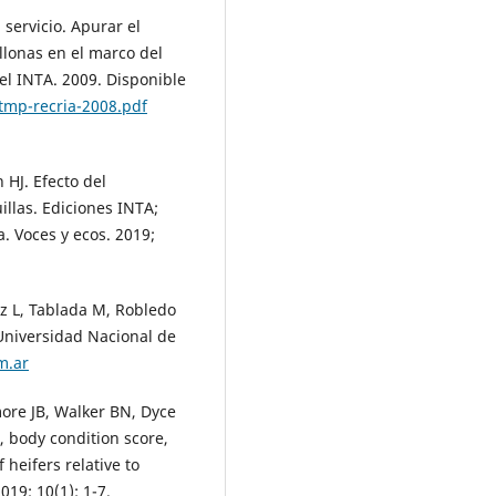
 servicio. Apurar el
llonas en el marco del
el INTA. 2009. Disponible
t-tmp-recria-2008.pdf
HJ. Efecto del
illas. Ediciones INTA;
. Voces y ecos. 2019;
ez L, Tablada M, Robledo
 Universidad Nacional de
m.ar
ore JB, Walker BN, Dyce
, body condition score,
 heifers relative to
019; 10(1): 1-7.