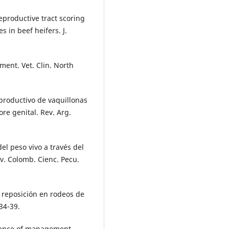
productive tract scoring
s in beef heifers. J.
pment. Vet. Clin. North
productivo de vaquillonas
re genital. Rev. Arg.
el peso vivo a través del
v. Colomb. Cienc. Pecu.
 reposición en rodeos de
34-39.
ortance of management