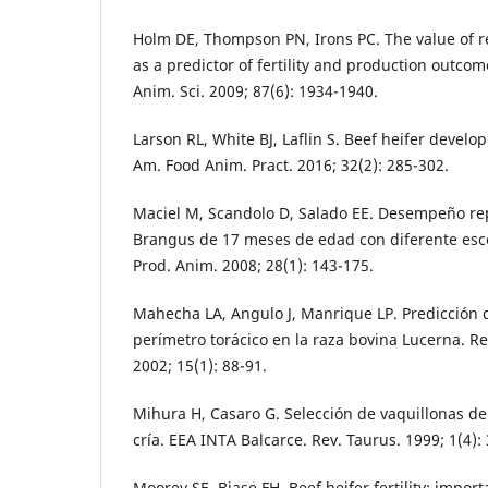
Holm DE, Thompson PN, Irons PC. The value of re
as a predictor of fertility and production outcome
Anim. Sci. 2009; 87(6): 1934-1940.
Larson RL, White BJ, Laflin S. Beef heifer develo
Am. Food Anim. Pract. 2016; 32(2): 285-302.
Maciel M, Scandolo D, Salado EE. Desempeño re
Brangus de 17 meses de edad con diferente esco
Prod. Anim. 2008; 28(1): 143-175.
Mahecha LA, Angulo J, Manrique LP. Predicción d
perímetro torácico en la raza bovina Lucerna. Re
2002; 15(1): 88-91.
Mihura H, Casaro G. Selección de vaquillonas de
cría. EEA INTA Balcarce. Rev. Taurus. 1999; 1(4): 
Moorey SE, Biase FH. Beef heifer fertility: imp