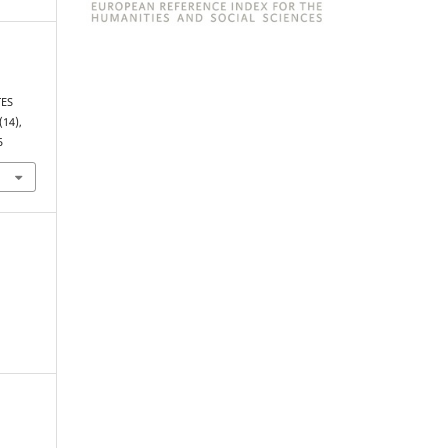
ES
 (14),
5