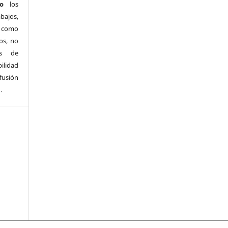
o
los
bajos,
s como
os, no
os de
ilidad
ifusión
.