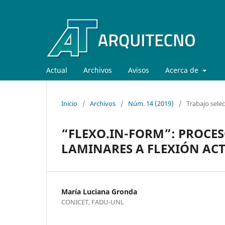
Actual
Archivos
Avisos
Acerca de
Inicio
/
Archivos
/
Núm. 14 (2019)
/
Trabajo sele
“FLEXO.IN-FORM”: PROCE
LAMINARES A FLEXIÓN AC
María Luciana Gronda
CONICET, FADU-UNL