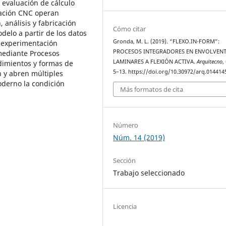
a evaluación de cálculo
cación CNC operan
 análisis y fabricación
Cómo citar
delo a partir de los datos
Gronda, M. L. (2019). “FLEXO.IN-FORM”:
a experimentación
PROCESOS INTEGRADORES EN ENVOLVENT
 mediante Procesos
LAMINARES A FLEXIÓN ACTIVA.
Arquitecno
,
dimientos y formas de
5–13. https://doi.org/10.30972/arq.014414
n y abren múltiples
derno la condición
Más formatos de cita
Número
Núm. 14 (2019)
Sección
Trabajo seleccionado
Licencia