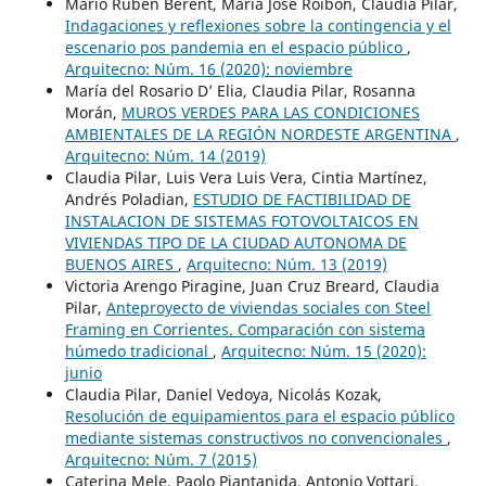
Mario Rubén Berent, María José Roibón, Claudia Pilar,
Indagaciones y reflexiones sobre la contingencia y el
escenario pos pandemia en el espacio público
,
Arquitecno: Núm. 16 (2020): noviembre
María del Rosario D’ Elia, Claudia Pilar, Rosanna
Morán,
MUROS VERDES PARA LAS CONDICIONES
AMBIENTALES DE LA REGIÓN NORDESTE ARGENTINA
,
Arquitecno: Núm. 14 (2019)
Claudia Pilar, Luis Vera Luis Vera, Cintia Martínez,
Andrés Poladian,
ESTUDIO DE FACTIBILIDAD DE
INSTALACION DE SISTEMAS FOTOVOLTAICOS EN
VIVIENDAS TIPO DE LA CIUDAD AUTONOMA DE
BUENOS AIRES
,
Arquitecno: Núm. 13 (2019)
Victoria Arengo Piragine, Juan Cruz Breard, Claudia
Pilar,
Anteproyecto de viviendas sociales con Steel
Framing en Corrientes. Comparación con sistema
húmedo tradicional
,
Arquitecno: Núm. 15 (2020):
junio
Claudia Pilar, Daniel Vedoya, Nicolás Kozak,
Resolución de equipamientos para el espacio público
mediante sistemas constructivos no convencionales
,
Arquitecno: Núm. 7 (2015)
Caterina Mele, Paolo Piantanida, Antonio Vottari,