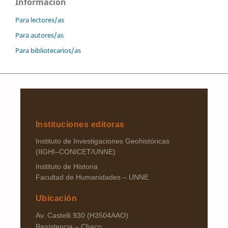
Información
Para lectores/as
Para autores/as
Para bibliotecarios/as
Instituciones editoras
Instituto de Investigaciones Geohistóricas
(IIGHI–CONICET/UNNE)
Instituto de Historia
Facultad de Humanidades – UNNE
Ubicación
Av. Castelli 930 (H3504AAO)
Resistencia – Chaco