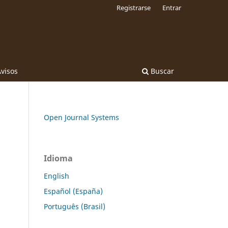
Registrarse
Entrar
visos
Buscar
Open Journal Systems
Idioma
English
Español (España)
Português (Brasil)