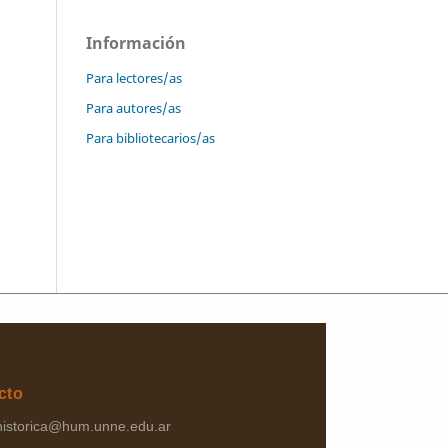
Información
Para lectores/as
Para autores/as
Para bibliotecarios/as
cto
ahistorica@hum.unne.edu.ar