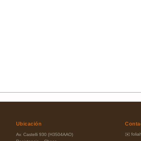
Ubicación
Conta
✉️
foli
Av. Castelli 930 (H3504AAO)