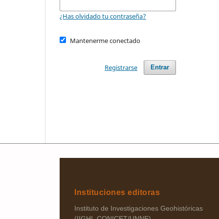
¿Has olvidado tu contraseña?
Mantenerme conectado
Registrarse
Entrar
Instituciones editoras
Instituto de Investigaciones Geohistóricas
(IIGHI–CONICET/UNNE)