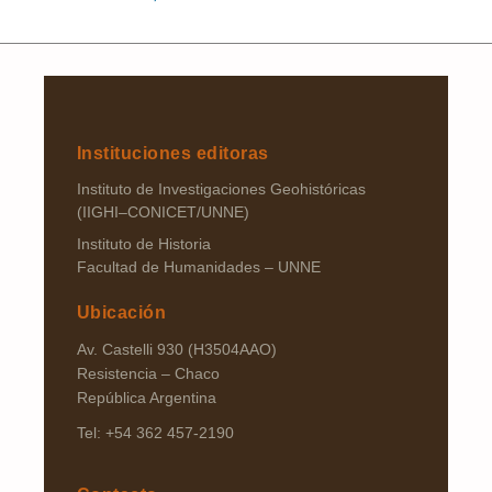
Instituciones editoras
Instituto de Investigaciones Geohistóricas
(IIGHI–CONICET/UNNE)
Instituto de Historia
Facultad de Humanidades – UNNE
Ubicación
Av. Castelli 930 (H3504AAO)
Resistencia – Chaco
República Argentina
Tel: +54 362 457-2190