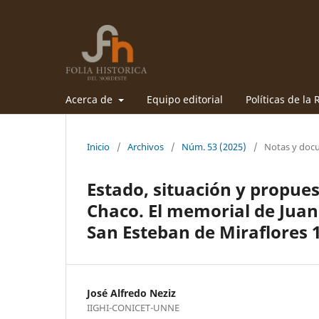
Acerca de
Equipo editorial
Políticas de la 
Inicio
/
Archivos
/
Núm. 53 (2025)
/
Notas y doc
Estado, situación y propues
Chaco. El memorial de Juan 
San Esteban de Miraflores 
José Alfredo Neziz
IIGHI-CONICET-UNNE