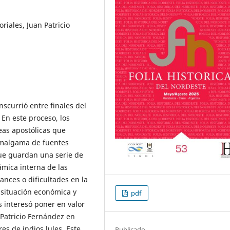
riales, Juan Patricio
nscurrió entre finales del
 En este proceso, los
eas apostólicas que
 amalgama de fuentes
que guardan una serie de
mica interna de las
ances o dificultades en la
 situación económica y
pdf
s interesó poner en valor
 Patricio Fernández en
es de indios lules. Este
Publicado