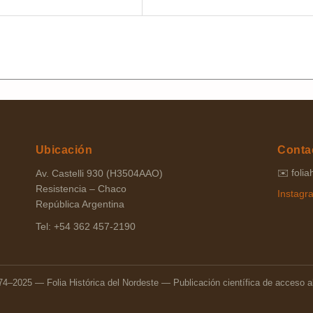
Ubicación
Conta
✉️
foli
Av. Castelli 930 (H3504AAO)
Resistencia – Chaco
Instag
República Argentina
Tel: +54 362 457-2190
4–2025 — Folia Histórica del Nordeste — Publicación científica de acceso a