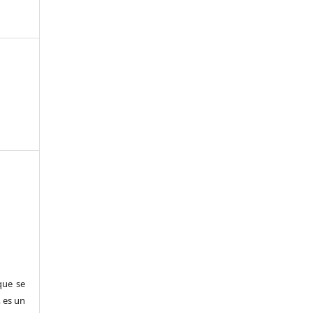
que se
, es un