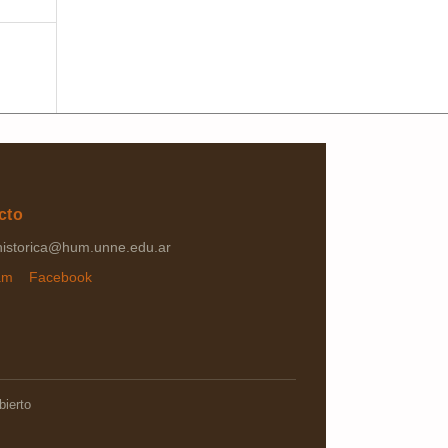
cto
ahistorica@hum.unne.edu.ar
ram
Facebook
bierto