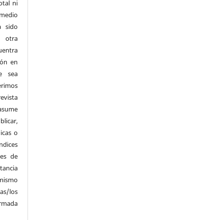
otal ni
 medio
a sido
 otra
entra
ión en
e sea
erimos
evista
 asume
icar,
nicas o
ndices
ses de
tancia
 mismo
as/los
irmada