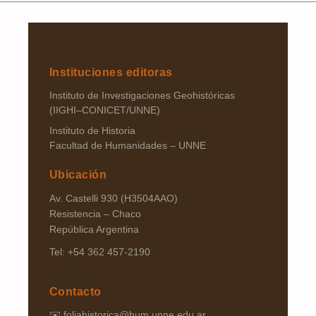
Instituciones editoras
Instituto de Investigaciones Geohistóricas
(IIGHI–CONICET/UNNE)
Instituto de Historia
Facultad de Humanidades – UNNE
Ubicación
Av. Castelli 930 (H3504AAO)
Resistencia – Chaco
República Argentina
Tel: +54 362 457-2190
Contacto
✉️
foliahistorica@hum.unne.edu.ar