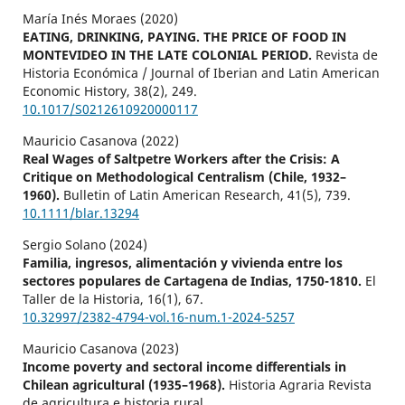
María Inés Moraes (2020)
EATING, DRINKING, PAYING. THE PRICE OF FOOD IN
MONTEVIDEO IN THE LATE COLONIAL PERIOD.
Revista de
Historia Económica / Journal of Iberian and Latin American
Economic History,
38
(2),
249.
10.1017/S0212610920000117
Mauricio Casanova (2022)
Real Wages of Saltpetre Workers after the Crisis: A
Critique on Methodological Centralism (Chile, 1932–
1960).
Bulletin of Latin American Research,
41
(5),
739.
10.1111/blar.13294
Sergio Solano (2024)
Familia, ingresos, alimentación y vivienda entre los
sectores populares de Cartagena de Indias, 1750-1810.
El
Taller de la Historia,
16
(1),
67.
10.32997/2382-4794-vol.16-num.1-2024-5257
Mauricio Casanova (2023)
Income poverty and sectoral income differentials in
Chilean agricultural (1935–1968).
Historia Agraria Revista
de agricultura e historia rural,