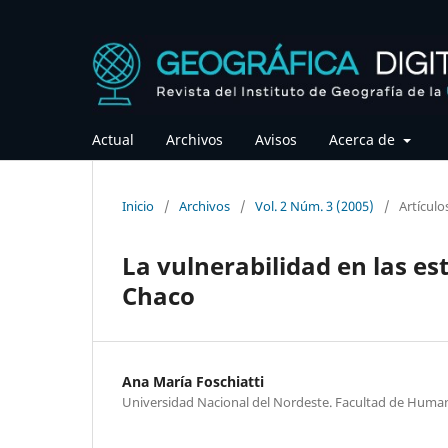
Actual
Archivos
Avisos
Acerca de
Inicio
/
Archivos
/
Vol. 2 Núm. 3 (2005)
/
Artículo
La vulnerabilidad en las e
Chaco
Ana María Foschiatti
Universidad Nacional del Nordeste. Facultad de Huma