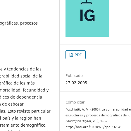
ográficas, procesos
PDF
os y tendencias de las
Publicado
rabilidad social de la
27-02-2005
gráfica de los más
mortalidad, fecundidad y
ndices de dependencia
Cómo citar
a de esbozar
Foschiatti, A. M. (2005). La vulnerabilidad e
as. Esto reviste particular
estructuras y procesos demográficos del C
 país y la región han
Geográfica Digital
,
2
(3), 1–32.
rtamiento demográfico.
https://doi.org/10.30972/geo.232641