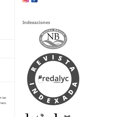
Indexaciones
n las
haco.