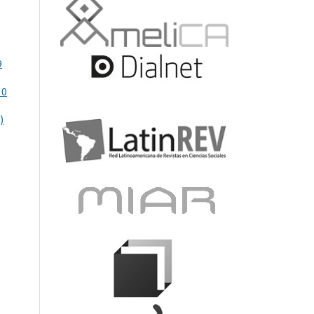
9
10
)