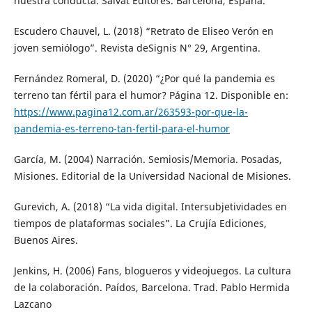
nuestra conducta. Salvat Editores. Barcelona, España.
Escudero Chauvel, L. (2018) “Retrato de Eliseo Verón en
joven semiólogo”. Revista deSignis N° 29, Argentina.
Fernández Romeral, D. (2020) “¿Por qué la pandemia es
terreno tan fértil para el humor? Página 12. Disponible en:
https://www.pagina12.com.ar/263593-por-que-la-
pandemia-es-terreno-tan-fertil-para-el-humor
García, M. (2004) Narración. Semiosis/Memoria. Posadas,
Misiones. Editorial de la Universidad Nacional de Misiones.
Gurevich, A. (2018) “La vida digital. Intersubjetividades en
tiempos de plataformas sociales”. La Crujía Ediciones,
Buenos Aires.
Jenkins, H. (2006) Fans, blogueros y videojuegos. La cultura
de la colaboración. Paídos, Barcelona. Trad. Pablo Hermida
Lazcano