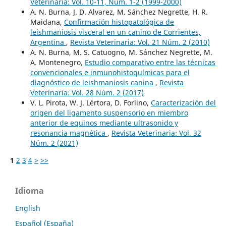
Veterinaria: Vol. 10-11, Núm. 1-2 (1999-2000)
A. N. Burna, J. D. Alvarez, M. Sánchez Negrette, H. R.
Maidana,
Confirmación histopatológica de
leishmaniosis visceral en un canino de Corrientes,
Argentina
,
Revista Veterinaria: Vol. 21 Núm. 2 (2010)
A. N. Burna, M. S. Catuogno, M. Sánchez Negrette, M.
A. Montenegro,
Estudio comparativo entre las técnicas
convencionales e inmunohistoquímicas para el
diagnóstico de leishmaniosis canina
,
Revista
Veterinaria: Vol. 28 Núm. 2 (2017)
V. L. Pirota, W. J. Lértora, D. Forlino,
Caracterización del
origen del ligamento suspensorio en miembro
anterior de equinos mediante ultrasonido y
resonancia magnética
,
Revista Veterinaria: Vol. 32
Núm. 2 (2021)
1
2
3
4
>
>>
Idioma
English
Español (España)