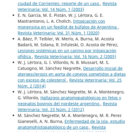
ciudad de Corrientes: reporte de un caso
,
Revista
Veterinaria: Vol. 14 Núm. 1 (2003)
E. N. García, M. E. Pistán, W. J. Lértora, G. E.
Mastrantonio, L. A. Cholich,
Intoxicación con
monensina en un feedlot de búfalos de Argentina
,
Revista Veterinaria: Vol. 31 Núm. 1 (2020)
A. Báez, P. Teibler, W. Merlo, A. Burna, M. Acosta
Badaró, M. Solana, R. Infuleski, O. Acosta de Pérez,
Lesiones sistémicas en un canino por intoxicación
ofídica
,
Revista Veterinaria: Vol. 16 Núm. 2 (2005)
W. J. Lértora, G. I. Villordo, N. B. Mussart, M. S.
Catuogno, M. Sánchez Negrette,
Desarrollo inicial de
ateroesclerosis en aorta de conejos sometidos a dietas
con exceso de colesterol
,
Revista Veterinaria: Vol. 25
Núm. 2 (2014)
W. J. Lértora, M. Sánchez Negrette, M. A. Montenegro,
G. Villordo,
Hallazgos anatomopatológicos en fetos y
neonatos bovinos del nordeste argentino
,
Revista
Veterinaria: Vol. 23 Núm. 2 (2012)
M. Sánchez Negrette, M. A. Montenegro, M. R. Perez
Gianeselli, A. N. Burna,
Enfermedad de la isla, estudio
anatomohistopatológico de un caso
,
Revista