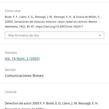
Cómo citar
Bode, F. F., Llano, E. G., Resoagli, J. M., Resoagli, E. H., & Gracia de Millán, S.
(2003). Variaciones del músculo extensor carpo radial en caninos.
Revista
Veterinaria
,
14
(2), 85–87. https://doi.org/10.30972/vet.1422017
Más formatos de cita
Número
Vol. 14 Núm. 2 (2003)
Sección
Comunicaciones Breves
Licencia
Derechos de autor 2003 F. F. Bode, E. G. Llano, J. M. Resoagli, E. H.
Resoagli, S. Gracia de Millán