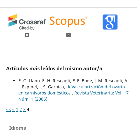
0
0
Artículos más leídos del mismo autor/a
E. G. Llano, E. H. Resoagli, F. F. Bode, J. M. Resoagli, A.
J. Espinel, J. S. Garnica,
deVascularización del ovario
en carnívoros domésticos
,
Revista Veterinaria: Vol. 17
Núm. 1 (2006)
<<
<
1
2
3
4
Idioma