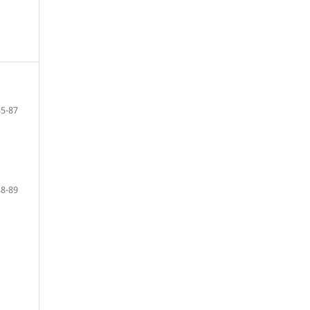
85-87
88-89