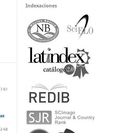
Indexaciones
57-61
las
62-68