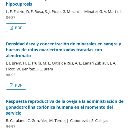
hipocuprosis
L. E. Fazzio, D. E. Rosa, S. J. Picco, G. Melani, L. Minatel, G. A. Mattioli
84-87
PDF
Densidad ósea y concentración de minerales en sangre y
huesos de ratas ovariectomizadas tratadas con
alendronato
J. J. Brem, H. E. Trulls, M. L. Ortiz de Rus, A. E. Lanari Zubiaur, J. A.
Picot, W. Benítez, J. C. Brem
88-93
PDF
Respuesta reproductiva de la oveja a la administración de
gonadotrofina coriónica humana en el momento del
servicio
R. Catalano, C. González, M. Teruel, J. Cabodevila, S. Callejas
94-97