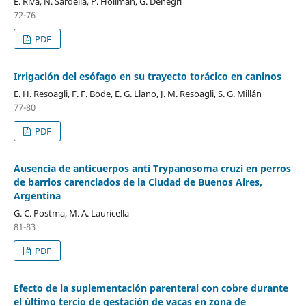
E. Riva, N. Sardella, P. Hollman, G. Denegri
72-76
PDF
Irrigación del esófago en su trayecto torácico en caninos
E. H. Resoagli, F. F. Bode, E. G. Llano, J. M. Resoagli, S. G. Millán
77-80
PDF
Ausencia de anticuerpos anti Trypanosoma cruzi en perros
de barrios carenciados de la Ciudad de Buenos Aires,
Argentina
G. C. Postma, M. A. Lauricella
81-83
PDF
Efecto de la suplementación parenteral con cobre durante
el último tercio de gestación de vacas en zona de