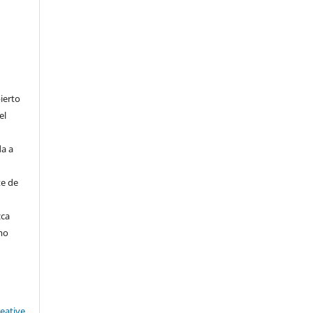
ierto
el
da a
te de
zca
mo
reative