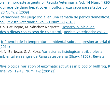
o en el nordeste argentino
,
Revista Veterinaria: Vol. 14 Núm. 1 (20
guíneos de daño hepático en novillos cruza cebú parasitados por
. 20 Núm. 2 (2009)
,
Variaciones del juego social en una camada de perros domésticos
ión
,
Revista Veterinaria: Vol. 21 Núm. 2 (2010)
t, M. S. Catuogno, M. Sánchez Negrette,
Desarrollo inicial de
idos a dietas con exceso de colesterol
,
Revista Veterinaria: Vol. 25
,
Influencia de la temperatura ambiental sobre la presión arterial d
 (2014)
, N. N. Barboza, G. A. Koza,
Variaciones fisiológicas atribuibles al
ambiental en sangre de Rana catesbeiana (Shaw, 1802)
,
Revista
Physiological variation of enzymatic activities in blood of bullfrog,
aria: Vol. 12-13, Núm. 1-2 (2001/2)