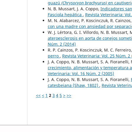
guazú
(Chrysocyon brachyurus)
en cautiveri
N. B. Mussart, J. A. Coppo,
Indicadores san
Fasciola hepática
,
Revista Veterinaria: Vol
M. N. Alabarcez, P. Koscinczuk, R. Cainzos
con una madre con ansiedad por separac
W. J. Lértora, G. I. Villordo, N. B. Mussar
ateroesclerosis en aorta de conejos somet
Núm. 2 (2014)
R. P. Cainzos, P. Koscinczuk, M. C. Ferreiro
perro
,
Revista Veterinaria: Vol. 25 Núm. 2
J. A. Coppo, N. B. Mussart, S. A. Fioranelli
crecimiento, alimentación y temperatura 
Veterinaria: Vol. 16 Núm. 2 (2005)
J. A. Coppo, N. B. Mussart, S. A. Fioranelli,
catesbeiana (Shaw, 1802)
,
Revista Veterin
<<
<
1
2
3
4
5
>
>>