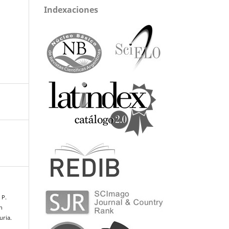
Indexaciones
 P.
n
uria.