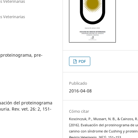
s Veterinarias
s Veterinarias
 proteinograma, pre-
PDF
Publicado
2016-04-08
aluación del proteinograma
ia. Rev. vet. 26: 2, 151-
Cómo citar
Koscinczuk, P., Mussart, N. B., & Cainzos, R.
(2016). Evaluación del proteinograma de u
canino con síndrome de Cushing y protein
Revista Veterinaria
,
26
(2), 151–153.