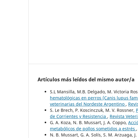
Artículos más leídos del mismo autor/a
S.L Mansilla, M.B. Delgado, M. Victoria Ro
hematológicas en perros (Canis lupus famil
veterinarias del Nordeste Argentino
,
Revi
S. Le Brech, P. Koscinczuk, M. V. Rossner,
P
de Corrientes y Resistencia
,
Revista Veter
G. A. Koza, N. B. Mussart, J. A. Coppo,
Acci
metabólicos de pollos sometidos a estrés
N. B. Mussart, G. A. Solís, S. M. Arzuaga, J