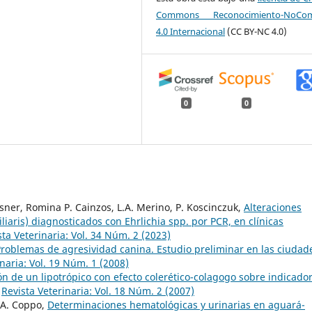
Commons Reconocimiento-NoCome
4.0 Internacional
(CC BY-NC 4.0)
0
0
ssner, Romina P. Cainzos, L.A. Merino, P. Koscinczuk,
Alteraciones
iaris) diagnosticados con Ehrlichia spp. por PCR, en clínicas
sta Veterinaria: Vol. 34 Núm. 2 (2023)
roblemas de agresividad canina. Estudio preliminar en las ciudad
inaria: Vol. 19 Núm. 1 (2008)
ón de un lipotrópico con efecto colerético-colagogo sobre indicado
,
Revista Veterinaria: Vol. 18 Núm. 2 (2007)
. A. Coppo,
Determinaciones hematológicas y urinarias en aguará-