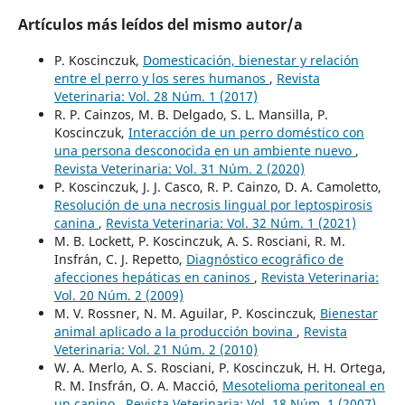
Artículos más leídos del mismo autor/a
P. Koscinczuk,
Domesticación, bienestar y relación
entre el perro y los seres humanos
,
Revista
Veterinaria: Vol. 28 Núm. 1 (2017)
R. P. Cainzos, M. B. Delgado, S. L. Mansilla, P.
Koscinczuk,
Interacción de un perro doméstico con
una persona desconocida en un ambiente nuevo
,
Revista Veterinaria: Vol. 31 Núm. 2 (2020)
P. Koscinczuk, J. J. Casco, R. P. Cainzo, D. A. Camoletto,
Resolución de una necrosis lingual por leptospirosis
canina
,
Revista Veterinaria: Vol. 32 Núm. 1 (2021)
M. B. Lockett, P. Koscinczuk, A. S. Rosciani, R. M.
Insfrán, C. J. Repetto,
Diagnóstico ecográfico de
afecciones hepáticas en caninos
,
Revista Veterinaria:
Vol. 20 Núm. 2 (2009)
M. V. Rossner, N. M. Aguilar, P. Koscinczuk,
Bienestar
animal aplicado a la producción bovina
,
Revista
Veterinaria: Vol. 21 Núm. 2 (2010)
W. A. Merlo, A. S. Rosciani, P. Koscinczuk, H. H. Ortega,
R. M. Insfrán, O. A. Macció,
Mesotelioma peritoneal en
un canino
,
Revista Veterinaria: Vol. 18 Núm. 1 (2007)