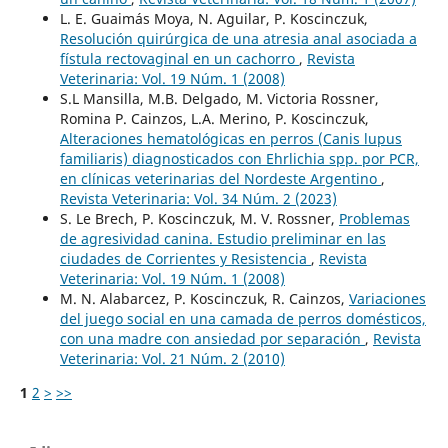
L. E. Guaimás Moya, N. Aguilar, P. Koscinczuk,
Resolución quirúrgica de una atresia anal asociada a
fístula rectovaginal en un cachorro
,
Revista
Veterinaria: Vol. 19 Núm. 1 (2008)
S.L Mansilla, M.B. Delgado, M. Victoria Rossner,
Romina P. Cainzos, L.A. Merino, P. Koscinczuk,
Alteraciones hematológicas en perros (Canis lupus
familiaris) diagnosticados con Ehrlichia spp. por PCR,
en clínicas veterinarias del Nordeste Argentino
,
Revista Veterinaria: Vol. 34 Núm. 2 (2023)
S. Le Brech, P. Koscinczuk, M. V. Rossner,
Problemas
de agresividad canina. Estudio preliminar en las
ciudades de Corrientes y Resistencia
,
Revista
Veterinaria: Vol. 19 Núm. 1 (2008)
M. N. Alabarcez, P. Koscinczuk, R. Cainzos,
Variaciones
del juego social en una camada de perros domésticos,
con una madre con ansiedad por separación
,
Revista
Veterinaria: Vol. 21 Núm. 2 (2010)
1
2
>
>>