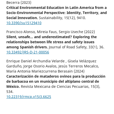
Becerra (2023)
Critical Environmental Education in Latin America from a
Socio-Environmental Perspective: Identity, Territory, and
Social Innovation.
Sustainability,
15
(12),
9410.
10.3390/su15129410
Francisco Alonso, Mireia Faus, Sergio Useche (2022)
Silent, unsafe… and underestimated? Exploring the
relationships between life stress and safety issues
among Spanish drivers.
Journal of Road Safety,
33
(1),
36.
10.33492/JRS-D-21-00056
Enrique Daniel Archundia Velarde , Gisela Velázquez
Garduño, Jorge Osorio Avalos, Jesús Terreros Mecalco,
María Antonia Mariezcurrena Berasain (2024)
Caracterización de mataderos ovinos para la producción
de barbacoa en un municipio del altiplano central de
México.
Revista Mexicana de Ciencias Pecuarias,
15
(3),
534.
10.22319/rmcp.v15i3.6625