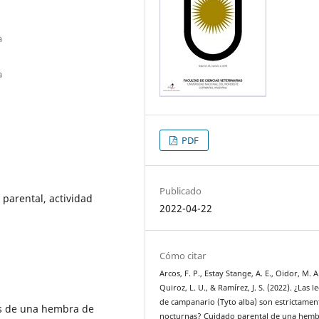
a
a
PDF
Publicado
parental, actividad
2022-04-22
Cómo citar
Arcos, F. P., Estay Stange, A. E., Oidor, M. A
Quiroz, L. U., & Ramírez, J. S. (2022). ¿Las l
de campanario (Tyto alba) son estrictamen
as de una hembra de
nocturnas? Cuidado parental de una hemb