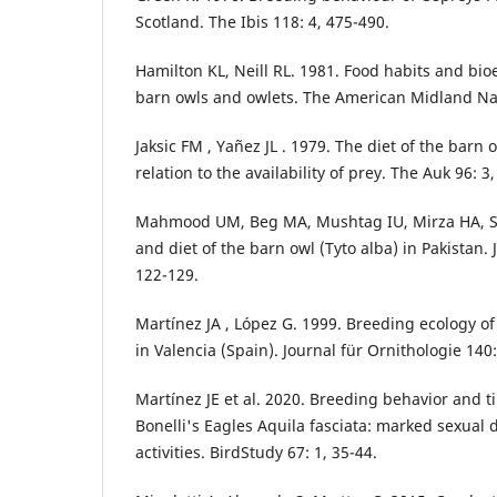
Scotland. The Ibis 118: 4, 475-490.
Hamilton KL, Neill RL. 1981. Food habits and bioe
barn owls and owlets. The American Midland Natu
Jaksic FM , Yañez JL . 1979. The diet of the barn o
relation to the availability of prey. The Auk 96: 3
Mahmood UM, Beg MA, Mushtag IU, Mirza HA, S
and diet of the barn owl (Tyto alba) in Pakistan. 
122-129.
Martínez JA , López G. 1999. Breeding ecology of
in Valencia (Spain). Journal für Ornithologie 140:
Martínez JE et al. 2020. Breeding behavior and t
Bonelli's Eagles Aquila fasciata: marked sexual 
activities. BirdStudy 67: 1, 35-44.