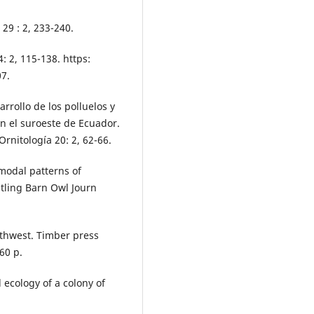
 29 : 2, 233-240.
: 2, 115-138. https:
7.
rrollo de los polluelos y
en el suroeste de Ecuador.
rnitología 20: 2, 62-66.
imodal patterns of
stling Barn Owl Journ
orthwest. Timber press
60 p.
 ecology of a colony of