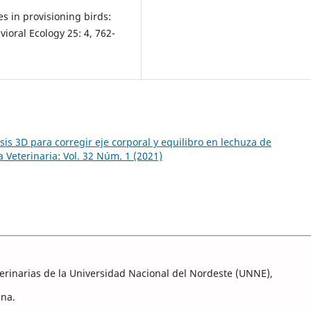
es in provisioning birds:
ioral Ecology 25: 4, 762-
sis 3D para corregir eje corporal y equilibro en lechuza de
a Veterinaria: Vol. 32 Núm. 1 (2021)
eterinarias de la Universidad Nacional del Nordeste (UNNE),
ina.