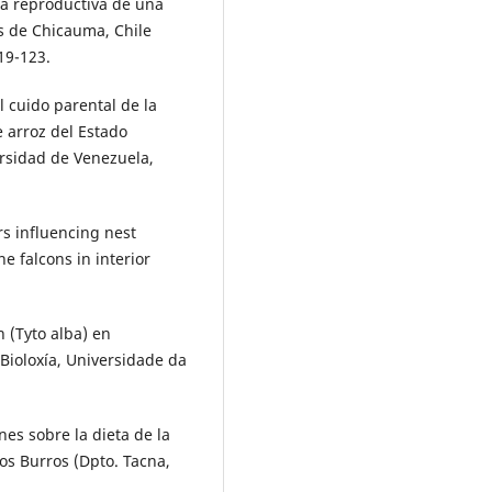
ta reproductiva de una
os de Chicauma, Chile
119-123.
l cuido parental de la
e arroz del Estado
ersidad de Venezuela,
s influencing nest
e falcons in interior
 (Tyto alba) en
 Bioloxía, Universidade da
es sobre la dieta de la
os Burros (Dpto. Tacna,