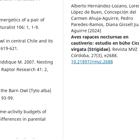
Alberto Hernández-Lozano, Lore
López de Buen, Concepción del
Carmen Ahuja-Aguirre, Pedro
nergetics of a pair of
Paredes-Ramos, Diana Gissell Ju
ralist 106: 1, 1-9.
Aguirre (2024)
Aves rapaces nocturnas en
wl in central Chile and its
cautiverio: estudio en búho Cic
, 619-621.
virgata (Strigidae).
Revista MVZ
Córdoba,
27
(3),
e2688.
10.21897/rmvz.2688
iddique M. 2007. Nesting
J Raptor Research 41: 2,
 the Barn Owl (Tyto alba)
 93-99.
ime-activity budgets of
differences in parental