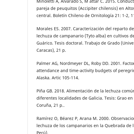
Minoletti A, Alvarado S, M attar C. 2015. Conduc
pareja de peuquitos (Accipiter chilensis) en Alt
central. Boletín Chileno de Ornitología 21: 1-2, 
Morales ES. 2007. Caracterización del reparto de
lechuza de campanario (Tyto alba) en cultivos d
Guárico. Tesis doctoral. Trabajo de Grado (Univ
Caracas), 21 p.
Palmer AG, Nordmeyer DL, Roby DD. 2001. Factor
attendance and time-activity budgets of peregrin
Alaska. Artic 105-114.
Piña GB. 2018. Alimentación de la lechuza común
diferentes localidades de Galicia. Tesis: Grao en
Coruña, 21 p..
Ramírez O, Béarez P, Arana M. 2000. Observacion
lechuza de los campanarios en la Quebrada de l
Perú).