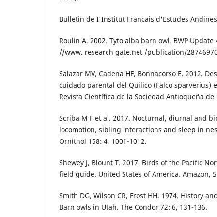
Bulletin de I'Institut Francais d'Estudes Andines
Roulin A. 2002. Tyto alba barn owl. BWP Update 4
//www. research gate.net /publication/28746970
Salazar MV, Cadena HF, Bonnacorso E. 2012. Desa
cuidado parental del Quilico (Falco sparverius) 
Revista Científica de la Sociedad Antioqueña de O
Scriba M F et al. 2017. Nocturnal, diurnal and b
locomotion, sibling interactions and sleep in ne
Ornithol 158: 4, 1001-1012.
Shewey J, Blount T. 2017. Birds of the Pacific N
field guide. United States of America. Amazon, 5
Smith DG, Wilson CR, Frost HH. 1974. History and
Barn owls in Utah. The Condor 72: 6, 131-136.