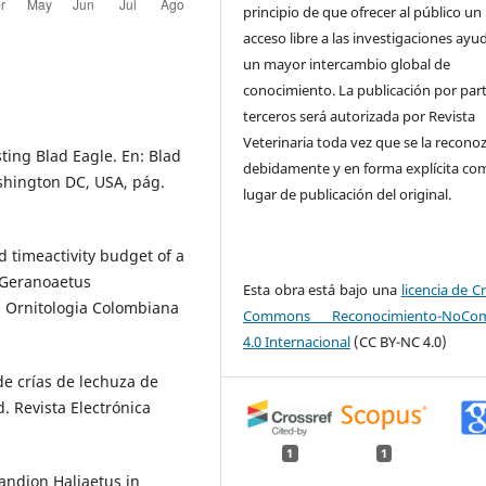
principio de que ofrecer al público un
acceso libre a las investigaciones ayu
un mayor intercambio global de
conocimiento. La publicación por par
terceros será autorizada por Revista
Veterinaria toda vez que se la recono
ting Blad Eagle. En: Blad
debidamente y en forma explícita co
shington DC, USA, pág.
lugar de publicación del original.
 timeactivity budget of a
(Geranoaetus
Esta obra está bajo una
licencia de C
. Ornitologia Colombiana
Commons Reconocimiento-NoCome
4.0 Internacional
(CC BY-NC 4.0)
de crías de lechuza de
. Revista Electrónica
1
1
andion Haliaetus in