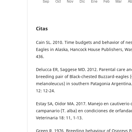
Citas
Cain SL. 2010. Time budgets and behavior of nes
Eagles in Alaska, Hancock House Publishers, Wa
436.
Delucca ER, Saggese MD. 2012. Parental care and
breeding pair of Black-chested Buzzard-eagles 
melanoleucus) in southern Patagonia Argentina
12: 12-24.
Estay SA, Oidor MA. 2017. Manejo en cautiverio 
campanario (T. alba) en condiciones de orfandad
Veterinaria 18: 11, 1-13.
Green R. 1976. Breeding behaviour of Ospreys P