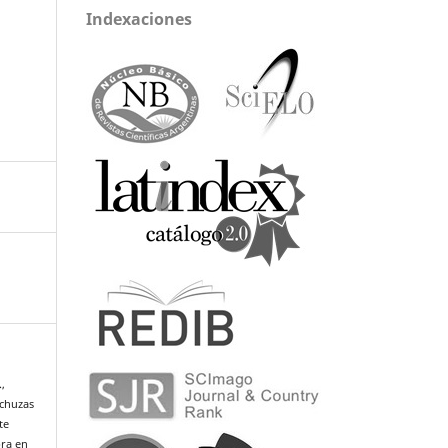
Indexaciones
.,
echuzas
te
ra en