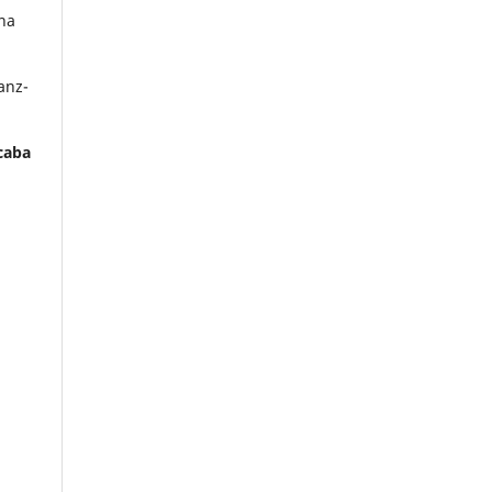
na
anz-
caba