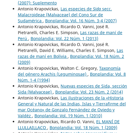
(2007): Suplemento
Antonio Krapovickas,
Las especies de
Sida
secc.
Malacroideae (Malvaceae) del Cono Sur de
Sudamérica
,
Bonplandia: Vol. 16 Núm. 3-4 (2007)
Antonio Krapovickas, Ricardo O. Vanni, José R.
Pietrarelli, Charles E. Simpson,
Las razas de maní de
Perú
,
Bonplandia: Vol. 22 Núm. 1 (2013)
Antonio Krapovickas, Ricardo O. Vanni, José R.
Pietrarelli, David E. Williams, Charles E. Simpson,
Las
razas de maní en Bolivia
,
Bonplandia: Vol. 18 Núm. 2
(2009)
Antonio Krapovickas, Walton C. Gregory,
Taxonomía
del género Arachis (Leguminosae)
,
Bonplandia: Vol. 8
Núm. 1-4 (1994)
Antonio Krapovickas,
Nuevas especies de Sida, sección
Sida (Malvaceae)
,
Bonplandia: Vol. 23 Núm. 2 (2014)
Antonio Krapovickas,
Las ilustraciones de la «Historia
General y Natural de las Indias, Islas y Tierrafirme del
mar Océano» de Gonzalo Fernández de Oviedo y
Valdéz
,
Bonplandia: Vol. 19 Núm. 1 (2010)
Antonio Krapovickas, Ricardo O. Vanni,
EL MANÍ DE
LLULLAILLACO
,
Bonplandia: Vol. 18 Núm. 1 (2009)