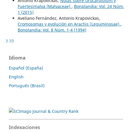
Antonio Krapovickas,
Notas sobre Urocarpidium y
Fuertesimalva (Malvaceae)
,
Bonplandia: Vol. 24 Núm.
1 (2015)
Aveliano Fernández, Antonio Krapovickas,
Cromosomas y evolución en Arachis (Leguminosae)
,
Bonplandia: Vol. 8 Núm. 1-4 (1994)
>
>>
Idioma
Español (España)
English
Português (Brasil)
Indexaciones