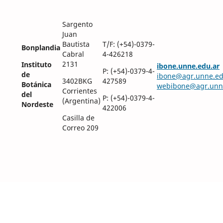
Sargento
Juan
Bautista
T/F: (+54)-0379-
Bonplandia
Cabral
4-426218
2131
Instituto
ibone.unne.edu.ar
P: (+54)-0379-4-
de
ibone@agr.unne.ed
3402BKG
427589
Botánica
webibone@agr.unn
Corrientes
del
P: (+54)-0379-4-
(Argentina)
Nordeste
422006
Casilla de
Correo 209