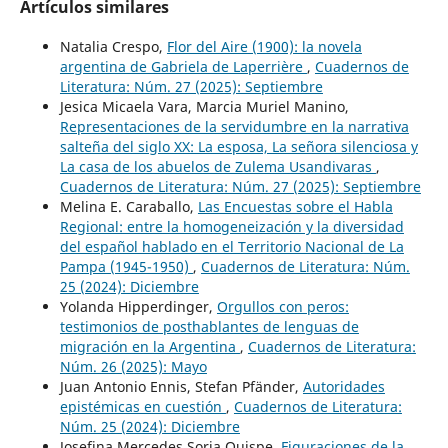
Artículos similares
Natalia Crespo,
Flor del Aire (1900): la novela
argentina de Gabriela de Laperrière
,
Cuadernos de
Literatura: Núm. 27 (2025): Septiembre
Jesica Micaela Vara, Marcia Muriel Manino,
Representaciones de la servidumbre en la narrativa
salteña del siglo XX: La esposa, La señora silenciosa y
La casa de los abuelos de Zulema Usandivaras
,
Cuadernos de Literatura: Núm. 27 (2025): Septiembre
Melina E. Caraballo,
Las Encuestas sobre el Habla
Regional: entre la homogeneización y la diversidad
del español hablado en el Territorio Nacional de La
Pampa (1945-1950)
,
Cuadernos de Literatura: Núm.
25 (2024): Diciembre
Yolanda Hipperdinger,
Orgullos con peros:
testimonios de posthablantes de lenguas de
migración en la Argentina
,
Cuadernos de Literatura:
Núm. 26 (2025): Mayo
Juan Antonio Ennis, Stefan Pfänder,
Autoridades
epistémicas en cuestión
,
Cuadernos de Literatura:
Núm. 25 (2024): Diciembre
Josefina Mercedes Soria Quispe,
Figuraciones de la