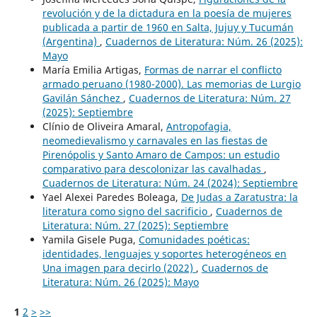
revolución y de la dictadura en la poesía de mujeres
publicada a partir de 1960 en Salta, Jujuy y Tucumán
(Argentina)
,
Cuadernos de Literatura: Núm. 26 (2025):
Mayo
María Emilia Artigas,
Formas de narrar el conflicto
armado peruano (1980-2000). Las memorias de Lurgio
Gavilán Sánchez
,
Cuadernos de Literatura: Núm. 27
(2025): Septiembre
Clínio de Oliveira Amaral,
Antropofagia,
neomedievalismo y carnavales en las fiestas de
Pirenópolis y Santo Amaro de Campos: un estudio
comparativo para descolonizar las cavalhadas
,
Cuadernos de Literatura: Núm. 24 (2024): Septiembre
Yael Alexei Paredes Boleaga,
De Judas a Zaratustra: la
literatura como signo del sacrificio
,
Cuadernos de
Literatura: Núm. 27 (2025): Septiembre
Yamila Gisele Puga,
Comunidades poéticas:
identidades, lenguajes y soportes heterogéneos en
Una imagen para decirlo (2022)
,
Cuadernos de
Literatura: Núm. 26 (2025): Mayo
1
2
>
>>