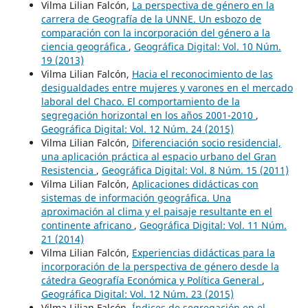
Vilma Lilian Falcón,
La perspectiva de género en la
carrera de Geografía de la UNNE. Un esbozo de
comparación con la incorporación del género a la
ciencia geográfica
,
Geográfica Digital: Vol. 10 Núm.
19 (2013)
Vilma Lilian Falcón,
Hacia el reconocimiento de las
desigualdades entre mujeres y varones en el mercado
laboral del Chaco. El comportamiento de la
segregación horizontal en los años 2001-2010
,
Geográfica Digital: Vol. 12 Núm. 24 (2015)
Vilma Lilian Falcón,
Diferenciación socio residencial,
una aplicación práctica al espacio urbano del Gran
Resistencia
,
Geográfica Digital: Vol. 8 Núm. 15 (2011)
Vilma Lilian Falcón,
Aplicaciones didácticas con
sistemas de información geográfica. Una
aproximación al clima y el paisaje resultante en el
continente africano
,
Geográfica Digital: Vol. 11 Núm.
21 (2014)
Vilma Lilian Falcón,
Experiencias didácticas para la
incorporación de la perspectiva de género desde la
cátedra Geografía Económica y Política General
,
Geográfica Digital: Vol. 12 Núm. 23 (2015)
Vilma Lilian Falcón,
Índices de segregación en el