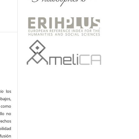
io
los
bajos,
s como
llo no
rechos
ilidad
ifusión