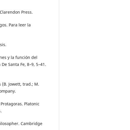
d Clarendon Press.
gos. Para leer la
sis.
ones y la función del
a De Santa Fe, 8–9, 5–41.
 (B. Jowett, trad.; M.
Company.
e Protagoras. Platonic
.
Philosopher. Cambridge