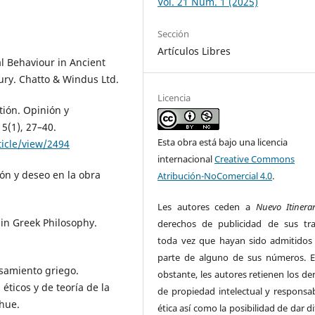
Vol. 21 Núm. 1 (2025)
Sección
Artículos Libres
al Behaviour in Ancient
ury. Chatto & Windus Ltd.
Licencia
stión. Opinión y
15(1), 27–40.
Esta obra está bajo una licencia
ticle/view/2494
internacional
Creative Commons
zón y deseo en la obra
Atribución-NoComercial 4.0
.
Les autores ceden a
Nuevo Itinerar
a in Greek Philosophy.
derechos de publicidad de sus tra
toda vez que hayan sido admitido
parte de alguno de sus números. E
nsamiento griego.
obstante, les autores retienen los de
éticos y de teoría de la
de propiedad intelectual y responsab
ihue.
ética así como la posibilidad de dar d