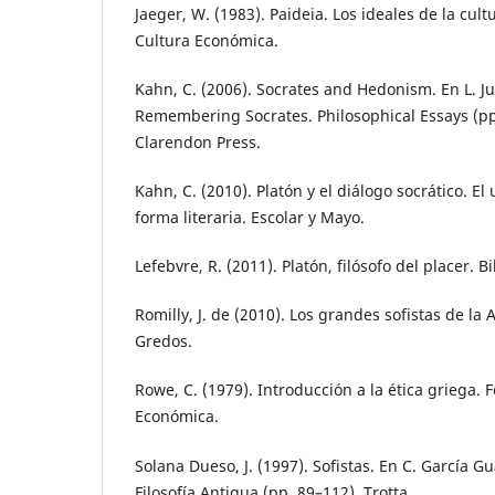
Jaeger, W. (1983). Paideia. Los ideales de la cul
Cultura Económica.
Kahn, C. (2006). Socrates and Hedonism. En L. J
Remembering Socrates. Philosophical Essays (pp
Clarendon Press.
Kahn, C. (2010). Platón y el diálogo socrático. El 
forma literaria. Escolar y Mayo.
Lefebvre, R. (2011). Platón, filósofo del placer. Bi
Romilly, J. de (2010). Los grandes sofistas de la 
Gredos.
Rowe, C. (1979). Introducción a la ética griega.
Económica.
Solana Dueso, J. (1997). Sofistas. En C. García Gua
Filosofía Antigua (pp. 89–112). Trotta.