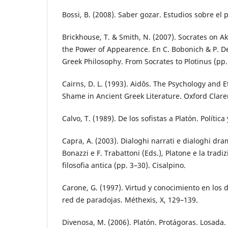
Bossi, B. (2008). Saber gozar. Estudios sobre el p
Brickhouse, T. & Smith, N. (2007). Socrates on 
the Power of Appearence. En C. Bobonich & P. Des
Greek Philosophy. From Socrates to Plotinus (pp. 1
Cairns, D. L. (1993). Aidôs. The Psychology and 
Shame in Ancient Greek Literature. Oxford Clar
Calvo, T. (1989). De los sofistas a Platón. Polític
Capra, A. (2003). Dialoghi narrati e dialoghi dra
Bonazzi e F. Trabattoni (Eds.), Platone e la tradiz
filosofia antica (pp. 3–30). Cisalpino.
Carone, G. (1997). Virtud y conocimiento en los 
red de paradojas. Méthexis, X, 129–139.
Divenosa, M. (2006). Platón. Protágoras. Losada.