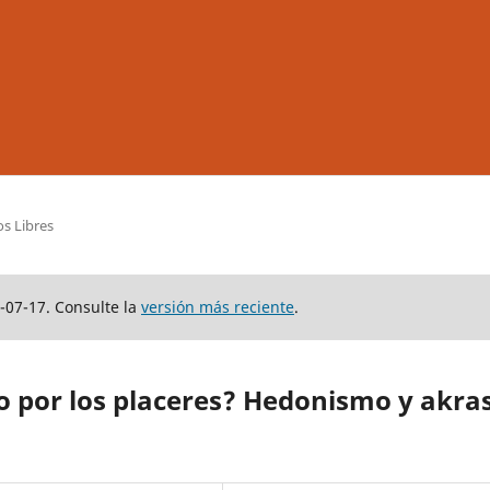
os Libres
-07-17. Consulte la
versión más reciente
.
do por los placeres? Hedonismo y akra