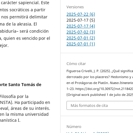
carácter sapiencial. Este
Versiones
ntos socráticos a partir
2025-07-22 (6)
 nos permitirá delimitar
2025-07-17 (5)
a de la akrasia. El
2025-07-17 (4)
abiduría– será condición
2025-07-02 (3)
2025-07-01 (2)
a, quien es vencido por el
2025-07-01 (1)
ejor.
Cómo citar
Figueroa Crivelli, J. P. (2025). ¿Qué signific
derrotado por los placeres? Hedonismo y 
en el Protágoras de Platón.
Nuevo Itinerari
orte Santo Tomás de
1–23. https://doi.org/10.30972/nvt.211842
(Original work published 1 de julio de 202
ilosofía por la
NSTA). Ha participado en
Más formatos de cita
val, áreas de su interés.
en la misma universidad
manística I.
Número