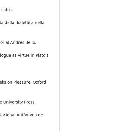
Gredos.
a della dialettica nella
orial Andrés Bello.
logue as Virtue in Plato’s
reeks on Pleasure. Oxford
e University Press.
d Nacional Autónoma de