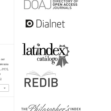
a ser
akrasia
o
,
21
(1),
0
5)