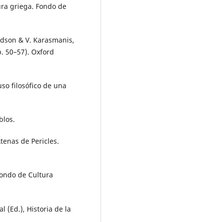
tura griega. Fondo de
udson & V. Karasmanis,
. 50–57). Oxford
uso filosófico de una
blos.
Atenas de Pericles.
 Fondo de Cultura
l (Ed.), Historia de la