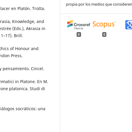
propia por los medios que consideren
lacer en Platón. Trotta.
Akrasia, Knowledge, and
trée (Eds.), Akrasia in
0
0
–17). Brill.
Ethics of Honour and
endon Press.
a y pensamiento. Cincel.
mmatici in Platone. En M.
ione platonica. Studi di
diálogos socráticos: una