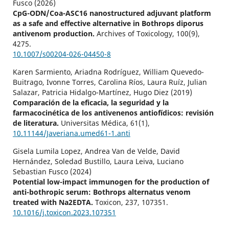
Fusco (2026)
CpG-ODN/Coa-ASC16 nanostructured adjuvant platform
as a safe and effective alternative in Bothrops diporus
antivenom production.
Archives of Toxicology,
100
(9),
4275.
10.1007/s00204-026-04450-8
Karen Sarmiento, Ariadna Rodríguez, William Quevedo-
Buitrago, Ivonne Torres, Carolina Ríos, Laura Ruíz, Julian
Salazar, Patricia Hidalgo-Martínez, Hugo Diez (2019)
Comparación de la eficacia, la seguridad y la
farmacocinética de los antivenenos antiofídicos: revisión
de literatura.
Universitas Médica,
61
(1),
10.11144/Javeriana.umed61-1.anti
Gisela Lumila Lopez, Andrea Van de Velde, David
Hernández, Soledad Bustillo, Laura Leiva, Luciano
Sebastian Fusco (2024)
Potential low-impact immunogen for the production of
anti-bothropic serum: Bothrops alternatus venom
treated with Na2EDTA.
Toxicon,
237
,
107351.
10.1016/j.toxicon.2023.107351