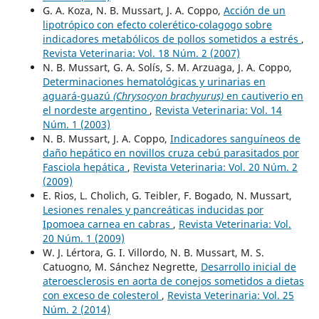
G. A. Koza, N. B. Mussart, J. A. Coppo,
Acción de un
lipotrópico con efecto colerético-colagogo sobre
indicadores metabólicos de pollos sometidos a estrés
,
Revista Veterinaria: Vol. 18 Núm. 2 (2007)
N. B. Mussart, G. A. Solís, S. M. Arzuaga, J. A. Coppo,
Determinaciones hematológicas y urinarias en
aguará-guazú
(Chrysocyon brachyurus)
en cautiverio en
el nordeste argentino
,
Revista Veterinaria: Vol. 14
Núm. 1 (2003)
N. B. Mussart, J. A. Coppo,
Indicadores sanguíneos de
daño hepático en novillos cruza cebú parasitados por
Fasciola hepática
,
Revista Veterinaria: Vol. 20 Núm. 2
(2009)
E. Rios, L. Cholich, G. Teibler, F. Bogado, N. Mussart,
Lesiones renales y pancreáticas inducidas por
Ipomoea carnea en cabras
,
Revista Veterinaria: Vol.
20 Núm. 1 (2009)
W. J. Lértora, G. I. Villordo, N. B. Mussart, M. S.
Catuogno, M. Sánchez Negrette,
Desarrollo inicial de
ateroesclerosis en aorta de conejos sometidos a dietas
con exceso de colesterol
,
Revista Veterinaria: Vol. 25
Núm. 2 (2014)