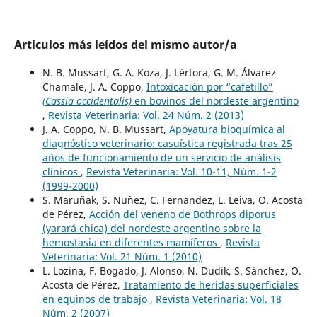
Artículos más leídos del mismo autor/a
N. B. Mussart, G. A. Koza, J. Lértora, G. M. Álvarez
Chamale, J. A. Coppo,
Intoxicación por “cafetillo”
(Cassia occidentalis)
en bovinos del nordeste argentino
,
Revista Veterinaria: Vol. 24 Núm. 2 (2013)
J. A. Coppo, N. B. Mussart,
Apoyatura bioquímica al
diagnóstico veterinario: casuística registrada tras 25
años de funcionamiento de un servicio de análisis
clínicos
,
Revista Veterinaria: Vol. 10-11, Núm. 1-2
(1999-2000)
S. Maruñak, S. Nuñez, C. Fernandez, L. Leiva, O. Acosta
de Pérez,
Acción del veneno de Bothrops diporus
(yarará chica) del nordeste argentino sobre la
hemostasia en diferentes mamíferos
,
Revista
Veterinaria: Vol. 21 Núm. 1 (2010)
L. Lozina, F. Bogado, J. Alonso, N. Dudik, S. Sánchez, O.
Acosta de Pérez,
Tratamiento de heridas superficiales
en equinos de trabajo
,
Revista Veterinaria: Vol. 18
Núm. 2 (2007)