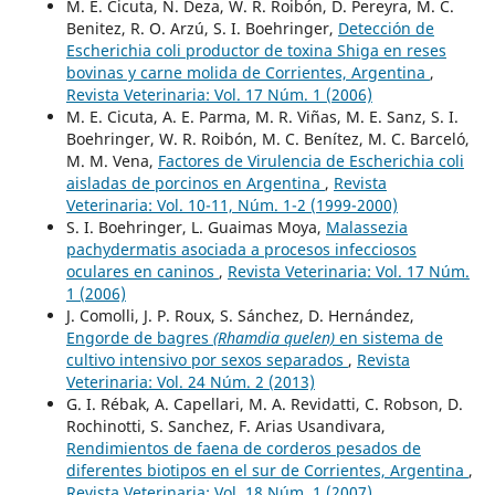
M. E. Cicuta, N. Deza, W. R. Roibón, D. Pereyra, M. C.
Benitez, R. O. Arzú, S. I. Boehringer,
Detección de
Escherichia coli productor de toxina Shiga en reses
bovinas y carne molida de Corrientes, Argentina
,
Revista Veterinaria: Vol. 17 Núm. 1 (2006)
M. E. Cicuta, A. E. Parma, M. R. Viñas, M. E. Sanz, S. I.
Boehringer, W. R. Roibón, M. C. Benítez, M. C. Barceló,
M. M. Vena,
Factores de Virulencia de Escherichia coli
aisladas de porcinos en Argentina
,
Revista
Veterinaria: Vol. 10-11, Núm. 1-2 (1999-2000)
S. I. Boehringer, L. Guaimas Moya,
Malassezia
pachydermatis asociada a procesos infecciosos
oculares en caninos
,
Revista Veterinaria: Vol. 17 Núm.
1 (2006)
J. Comolli, J. P. Roux, S. Sánchez, D. Hernández,
Engorde de bagres
(Rhamdia quelen)
en sistema de
cultivo intensivo por sexos separados
,
Revista
Veterinaria: Vol. 24 Núm. 2 (2013)
G. I. Rébak, A. Capellari, M. A. Revidatti, C. Robson, D.
Rochinotti, S. Sanchez, F. Arias Usandivara,
Rendimientos de faena de corderos pesados de
diferentes biotipos en el sur de Corrientes, Argentina
,
Revista Veterinaria: Vol. 18 Núm. 1 (2007)