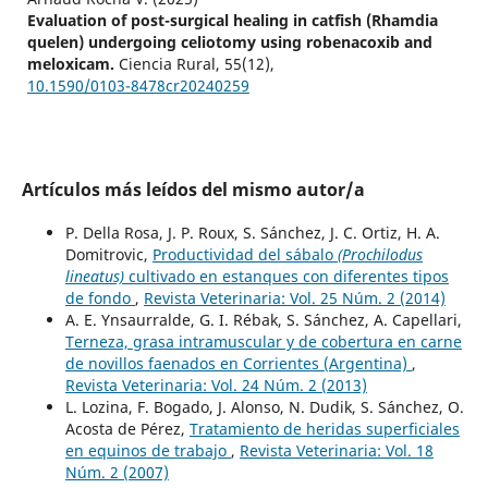
Evaluation of post-surgical healing in catfish (Rhamdia
quelen) undergoing celiotomy using robenacoxib and
meloxicam.
Ciencia Rural,
55
(12),
10.1590/0103-8478cr20240259
Artículos más leídos del mismo autor/a
P. Della Rosa, J. P. Roux, S. Sánchez, J. C. Ortiz, H. A.
Domitrovic,
Productividad del sábalo
(Prochilodus
lineatus)
cultivado en estanques con diferentes tipos
de fondo
,
Revista Veterinaria: Vol. 25 Núm. 2 (2014)
A. E. Ynsaurralde, G. I. Rébak, S. Sánchez, A. Capellari,
Terneza, grasa intramuscular y de cobertura en carne
de novillos faenados en Corrientes (Argentina)
,
Revista Veterinaria: Vol. 24 Núm. 2 (2013)
L. Lozina, F. Bogado, J. Alonso, N. Dudik, S. Sánchez, O.
Acosta de Pérez,
Tratamiento de heridas superficiales
en equinos de trabajo
,
Revista Veterinaria: Vol. 18
Núm. 2 (2007)