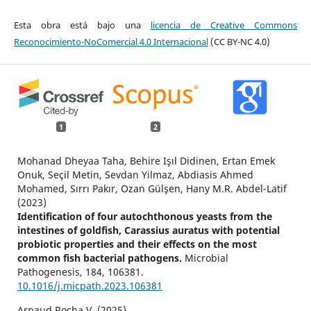
Esta obra está bajo una
licencia de Creative Commons
Reconocimiento-NoComercial 4.0 Internacional
(CC BY-NC 4.0)
1
2
Mohanad Dheyaa Taha, Behire Işıl Didinen, Ertan Emek
Onuk, Seçil Metin, Sevdan Yilmaz, Abdiasis Ahmed
Mohamed, Sırrı Pakır, Ozan Gülşen, Hany M.R. Abdel-Latif
(2023)
Identification of four autochthonous yeasts from the
intestines of goldfish, Carassius auratus with potential
probiotic properties and their effects on the most
common fish bacterial pathogens.
Microbial
Pathogenesis,
184
,
106381.
10.1016/j.micpath.2023.106381
Arnaud Rocha V. (2025)