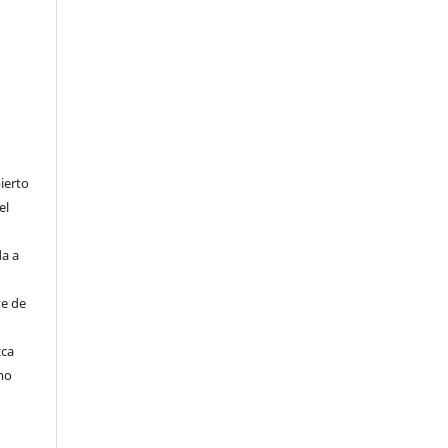
ierto
el
da a
te de
zca
mo