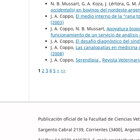
N. B. Mussart, G. A. Koza, J. Lértora, G. M.
occidentalis)
en bovinos del nordeste arge
J. A. Coppo,
El medio interno de la “rana to
(2003)
J. A. Coppo, N. B. Mussart,
Apoyatura bioqu
funcionamiento de un servicio de análisis 
J. A. Coppo,
El desafío diagnóstico del sín
J. A. Coppo,
Las canalopatías en medicina v
(2008)
J. A. Coppo,
Serendipia
,
Revista Veterinari
1
2
3
4
5
>
>>
Publicación oficial de la Facultad de Ciencias V
Sargento Cabral 2139, Corrientes (3400), Argent