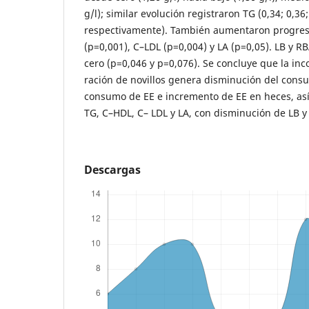
g/l); similar evolución registraron TG (0,34; 0,36;
respectivamente). También aumentaron progre
(p=0,001), C–LDL (p=0,004) y LA (p=0,05). LB y R
cero (p=0,046 y p=0,076). Se concluye que la inc
ración de novillos genera disminución del con
consumo de EE e incremento de EE en heces, así
TG, C–HDL, C– LDL y LA, con disminución de LB y
Descargas