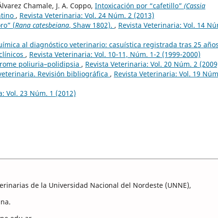
 Álvarez Chamale, J. A. Coppo,
Intoxicación por “cafetillo”
(Cassia
ntino
,
Revista Veterinaria: Vol. 24 Núm. 2 (2013)
ro” (
Rana catesbeiana
, Shaw 1802).
,
Revista Veterinaria: Vol. 14 Nú
ímica al diagnóstico veterinario: casuística registrada tras 25 año
clínicos
,
Revista Veterinaria: Vol. 10-11, Núm. 1-2 (1999-2000)
drome poliuria–polidipsia
,
Revista Veterinaria: Vol. 20 Núm. 2 (2009
eterinaria. Revisión bibliográfica
,
Revista Veterinaria: Vol. 19 Núm
a: Vol. 23 Núm. 1 (2012)
eterinarias de la Universidad Nacional del Nordeste (UNNE),
ina.