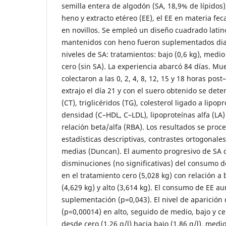
semilla entera de algodón (SA, 18,9% de lípidos
heno y extracto etéreo (EE), el EE en materia fecal
en novillos. Se empleó un diseño cuadrado latino
mantenidos con heno fueron suplementados dia
niveles de SA: tratamientos: bajo (0,6 kg), medio (
cero (sin SA). La experiencia abarcó 84 días. Mu
colectaron a las 0, 2, 4, 8, 12, 15 y 18 horas pos
extrajo el día 21 y con el suero obtenido se dete
(CT), triglicéridos (TG), colesterol ligado a lipop
densidad (C–HDL, C–LDL), lipoproteínas alfa (LA) 
relación beta/alfa (RBA). Los resultados se pro
estadísticas descriptivas, contrastes ortogonal
medias (Duncan). El aumento progresivo de SA d
disminuciones (no significativas) del consumo 
en el tratamiento cero (5,028 kg) con relación a 
(4,629 kg) y alto (3,614 kg). El consumo de EE a
suplementación (p=0,043). El nivel de aparición
(p=0,00014) en alto, seguido de medio, bajo y ce
desde cero (1,26 g/l) hacia bajo (1,86 g/l), medio 