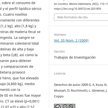
), sobre el consumo de
en novillos.
Revista Veterinaria
,
20
(2), 110–1
 y el perfil lipídico sérico
https://doi.org/10.30972/vet.2021859
. Cuatro novillos
Más formatos de cita
riamente con diferentes
1,2 kg), alto (1,8 kg) y
estras de materia fecal se
Número
t–ingesta. La sangre se
Vol. 20 Núm. 2 (2009)
rminaron colesterol total
roteínas de alta y baja
Sección
y beta (LB), así como la
Trabajos de Investigación
cesaron para obtener
es y comparaciones de
ietaria provocó
Licencia
de heno, que fue elevado
bajo (4,800 kg), medio
Derechos de autor 2009 G. A. Koza, N. 
umentó con la
Mussart, D. Rocchinotti, L. Gimenez, J.
 de EE en heces fue mayor
Coppo
ro. CT se elevó (p=0,001)
(2,07 g/l) y alto (2,52