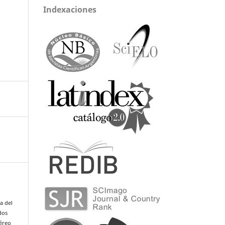
Indexaciones
ia del
dos
téreo