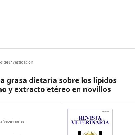
os de Investigación
a grasa dietaria sobre los lípidos
o y extracto etéreo en novillos
s Veterinarias